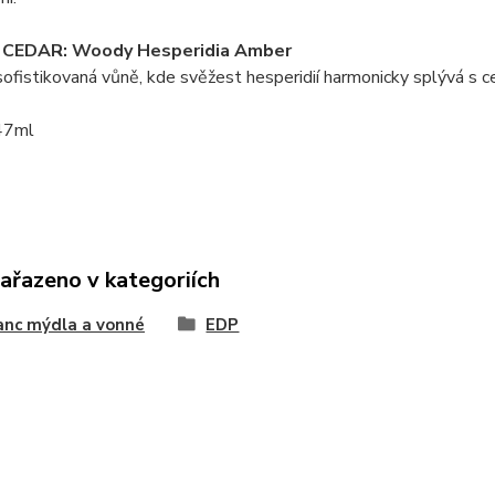
CEDAR: Woody Hesperidia Amber
ofistikovaná vůně, kde svěžest hesperidií harmonicky splývá s c
7ml
zařazeno v kategoriích
anc mýdla a vonné
EDP