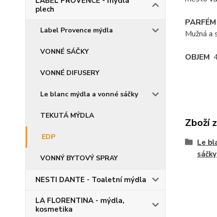
LABEL PROVENCE - mýdla
plech
PARFÉM 
Label Provence mýdla
Mužná a s
VONNÉ SÁČKY
OBJEM
4
VONNÉ DIFUSERY
Le blanc mýdla a vonné sáčky
TEKUTÁ MÝDLA
Zboží 
EDP
Le bl
sáčky
VONNÝ BYTOVÝ SPRAY
NESTI DANTE - Toaletní mýdla
LA FLORENTINA - mýdla,
kosmetika