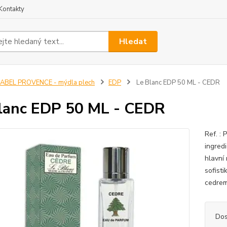
Kontakty
Hledat
ABEL PROVENCE - mýdla plech
EDP
Le Blanc EDP 50 ML - CEDR
lanc EDP 50 ML - CEDR
Ref. :
ingred
hlavní
sofist
cedrem
Dos