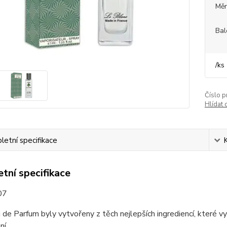
Měr
Bal
/
ks
Číslo p
Hlídat 
etní specifikace
tní specifikace
07
de Parfum byly vytvořeny z těch nejlepších ingrediencí, které v
ní.