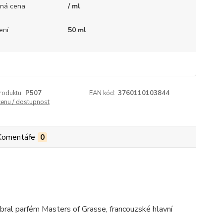
ná cena
/ ml
ení
50 ml
roduktu:
P507
EAN kód:
3760110103844
cenu / dostupnost
Komentáře
0
ybral parfém Masters of Grasse, francouzské hlavní