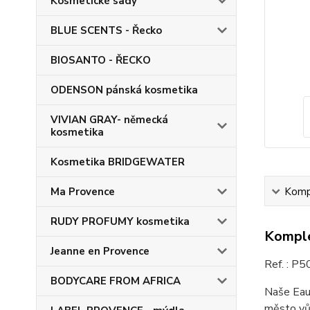
Kosmetické sady
BLUE SCENTS - Řecko
BIOSANTO - ŘECKO
ODENSON pánská kosmetika
VIVIAN GRAY- německá
kosmetika
Kosmetika BRIDGEWATER
Ma Provence
Kompl
RUDY PROFUMY kosmetika
Komple
Jeanne en Provence
Ref. :
P5
BODYCARE FROM AFRICA
Naše Eau 
město vů