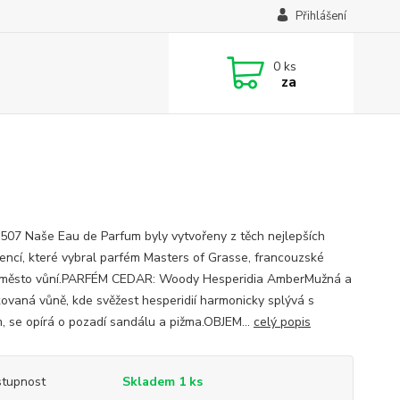
Přihlášení
0
ks
za
 P507 Naše Eau de Parfum byly vytvořeny z těch nejlepších
iencí, které vybral parfém Masters of Grasse, francouzské
 město vůní.PARFÉM CEDAR: Woody Hesperidia AmberMužná a
ikovaná vůně, kde svěžest hesperidií harmonicky splývá s
, se opírá o pozadí sandálu a pižma.OBJEM...
celý popis
tupnost
Skladem 1 ks