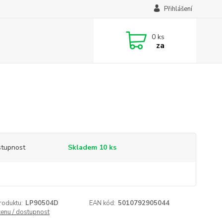
Přihlášení
0
ks
za
tupnost
Skladem 10 ks
roduktu:
LP90504D
EAN kód:
5010792905044
cenu / dostupnost