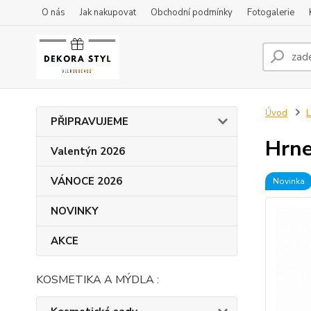
O nás
Jak nakupovat
Obchodní podmínky
Fotogalerie
Úvod
L
PŘIPRAVUJEME
Hrne
Valentýn 2026
VÁNOCE 2026
Novinka
NOVINKY
AKCE
KOSMETIKA A MÝDLA :