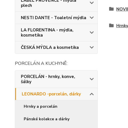
LABEL PROVENCE - mýdla
plech
NOVI
NESTI DANTE - Toaletní mýdla
Hrnk
LA FLORENTINA - mýdla,
kosmetika
ČESKÁ MÝDLA a kosmetika
PORCELÁN A KUCHYNĚ:
PORCELÁN - hrnky, konve,
šálky
LEONARDO -porcelán, dárky
Hrnky a porcelán
Pánské kolekce a dárky