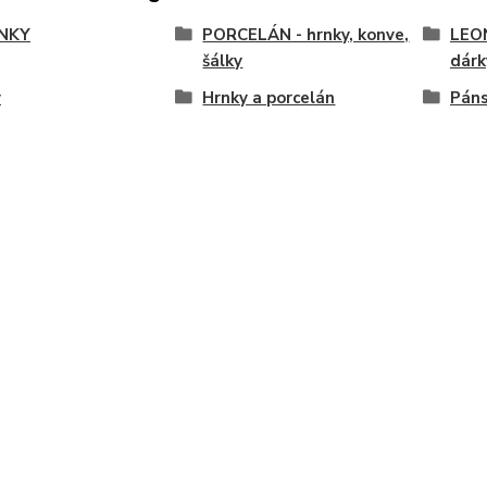
NKY
PORCELÁN - hrnky, konve,
LEO
šálky
dárk
y
Hrnky a porcelán
Páns