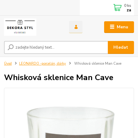
0
ks
za
Menu
Hledat
Úvod
LEONARDO -porcelán, dárky
Whisková sklenice Man Cave
Whisková sklenice Man Cave