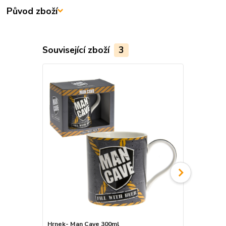
Původ zboží
Související zboží
3
Hrnek- Man Cave 300ml
Placatka- M