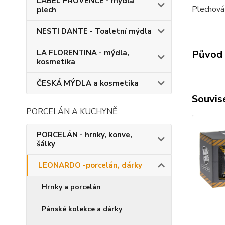
LABEL PROVENCE - mýdla
Plechová
plech
NESTI DANTE - Toaletní mýdla
LA FLORENTINA - mýdla,
Původ 
kosmetika
ČESKÁ MÝDLA a kosmetika
Souvise
PORCELÁN A KUCHYNĚ:
PORCELÁN - hrnky, konve,
šálky
LEONARDO -porcelán, dárky
Hrnky a porcelán
Pánské kolekce a dárky