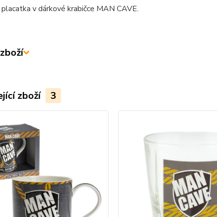
 placatka v dárkové krabičce MAN CAVE.
zboží
jící zboží
3