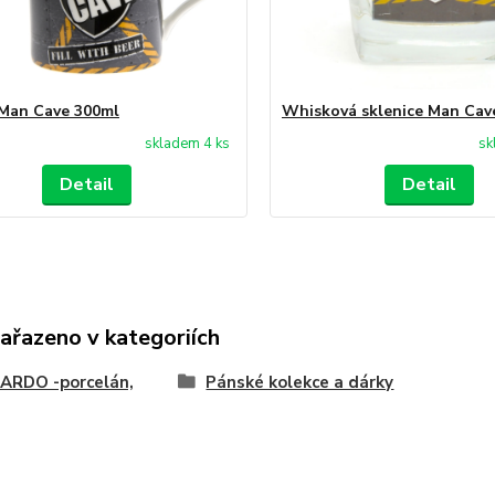
Man Cave 300ml
Whisková sklenice Man Cav
skladem 4 ks
sk
Detail
Detail
zařazeno v kategoriích
ARDO -porcelán,
Pánské kolekce a dárky