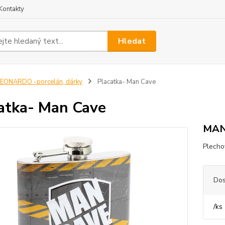
Kontakty
Hledat
EONARDO -porcelán, dárky
Placatka- Man Cave
atka- Man Cave
MAN
Plecho
Dos
/
ks