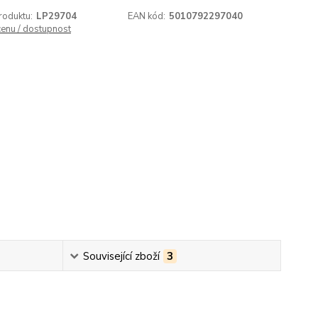
roduktu:
LP29704
EAN kód:
5010792297040
cenu / dostupnost
Související zboží
3