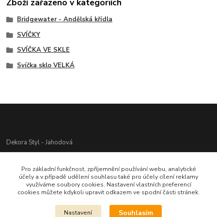
Zboží zařazeno v kategoriích
Bridgewater - Andělská křídla
SVÍČKY
SVÍČKA VE SKLE
Svíčka sklo VELKÁ
Dekora Styl - Jahodová
Jahodová Veronika
Pro základní funkčnost, zpříjemnění používání webu, analytické
721312944
účely a v případě udělení souhlasu také pro účely cílení reklamy
využíváme soubory cookies. Nastavení vlastních preferencí
cookies můžete kdykoli upravit odkazem ve spodní části stránek.
info@zbozi-darky.cz
Souhlasím
Nastavení