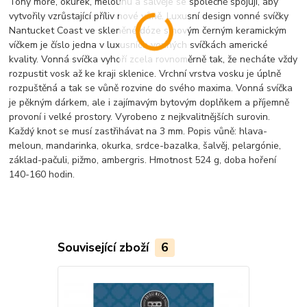
Tóny moře, okurek, melounu a šalvěje se společně spojují, aby
vytvořily vzrůstající příliv nové vůně. Luxusní design vonné svíčky
Nantucket Coast ve skleněné dóze s novým černým keramickým
víčkem je číslo jedna v luxusních vonných svíčkách americké
kvality. Vonná svíčka vyhoří zcela rovnoměrně tak, že necháte vždy
rozpustit vosk až ke kraji sklenice. Vrchní vrstva vosku je úplně
rozpuštěná a tak se vůně rozvine do svého maxima. Vonná svíčka
je pěkným dárkem, ale i zajímavým bytovým doplňkem a příjemně
provoní i velké prostory. Vyrobeno z nejkvalitnějších surovin.
Každý knot se musí zastřihávat na 3 mm. Popis vůně: hlava-
meloun, mandarinka, okurka, srdce-bazalka, šalvěj, pelargónie,
základ-pačuli, pižmo, ambergris. Hmotnost 524 g, doba hoření
140-160 hodin.
Související zboží
6