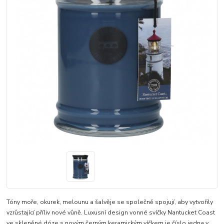
Tóny moře, okurek, melounu a šalvěje se společně spojují, aby vytvořily
vzrůstající příliv nové vůně. Luxusní design vonné svíčky Nantucket Coast
ve skleněné dóze s novým černým keramickým víčkem je číslo jedna v