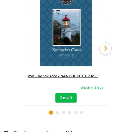
BW - Vonný sáček NANTUCKET COAST
BW - Arom
skladem 18 ks
Detail