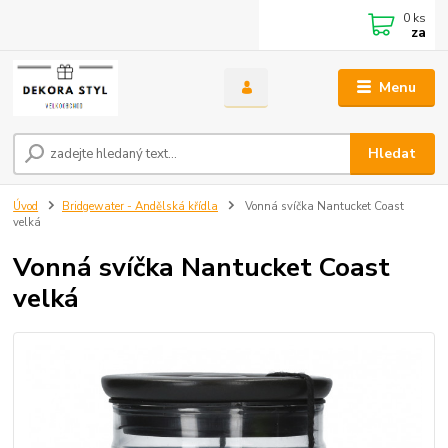
0
ks
za
Menu
Hledat
Úvod
Bridgewater - Andělská křídla
Vonná svíčka Nantucket Coast
velká
Vonná svíčka Nantucket Coast
velká