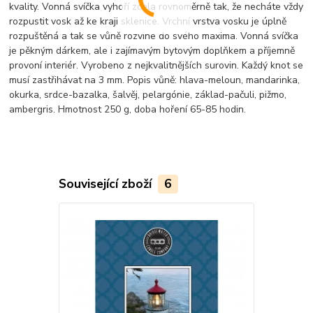
kvality. Vonná svíčka vyhoří zcela rovnoměrně tak, že necháte vždy
rozpustit vosk až ke kraji sklenice. Vrchní vrstva vosku je úplně
rozpuštěná a tak se vůně rozvine do svého maxima. Vonná svíčka
je pěkným dárkem, ale i zajímavým bytovým doplňkem a příjemně
provoní interiér. Vyrobeno z nejkvalitnějších surovin. Každý knot se
musí zastřihávat na 3 mm. Popis vůně: hlava-meloun, mandarinka,
okurka, srdce-bazalka, šalvěj, pelargónie, základ-pačuli, pižmo,
ambergris. Hmotnost 250 g, doba hoření 65-85 hodin.
Související zboží
6