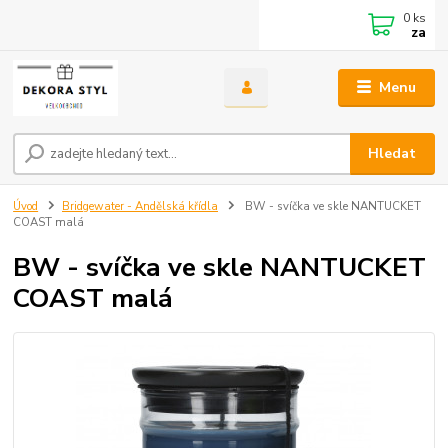
0
ks
za
Menu
Hledat
Úvod
Bridgewater - Andělská křídla
BW - svíčka ve skle NANTUCKET
COAST malá
BW - svíčka ve skle NANTUCKET
COAST malá