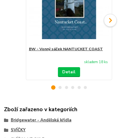
BW - Vonný sáček NANTUCKET COAST
BW - Arom
skladem 18 ks
Detail
Zboží zařazeno v kategoriích
Bridgewater - Andělská křídla
SVÍČKY