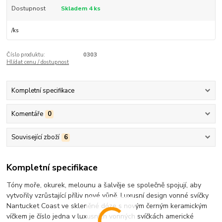
Dostupnost
Skladem 4 ks
/
ks
Číslo produktu:
0303
Hlídat cenu / dostupnost
Kompletní specifikace
Komentáře
0
Související zboží
6
Kompletní specifikace
Tóny moře, okurek, melounu a šalvěje se společně spojují, aby
vytvořily vzrůstající příliv nové vůně. Luxusní design vonné svíčky
Nantucket Coast ve skleněné dóze s novým černým keramickým
víčkem je číslo jedna v luxusních vonných svíčkách americké