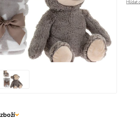
Hlídat 
zboží