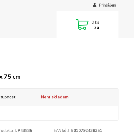
Přihlášení
0
ks
za
x 75 cm
tupnost
Není skladem
roduktu:
LP43835
EAN kód:
5010792438351