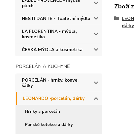
LABEL PROVENCE - mýdla
Zboží 
plech
NESTI DANTE - Toaletní mýdla
LEON
dárky
LA FLORENTINA - mýdla,
kosmetika
ČESKÁ MÝDLA a kosmetika
PORCELÁN A KUCHYNĚ:
PORCELÁN - hrnky, konve,
šálky
LEONARDO -porcelán, dárky
Hrnky a porcelán
Pánské kolekce a dárky