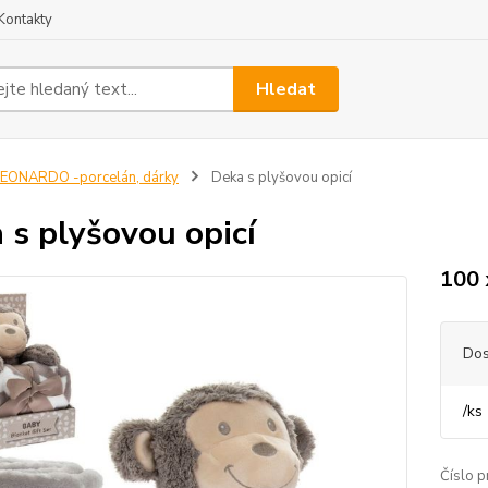
Kontakty
Hledat
EONARDO -porcelán, dárky
Deka s plyšovou opicí
 s plyšovou opicí
100 
Dos
/
ks
Číslo p