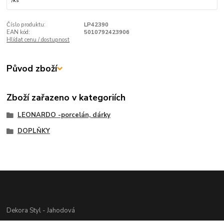
/
ks
Číslo produktu:
LP42390
EAN kód:
5010792423906
Hlídat cenu / dostupnost
Původ zboží
Zboží zařazeno v kategoriích
LEONARDO -porcelán, dárky
DOPLŇKY
Dekora Styl - Jahodová