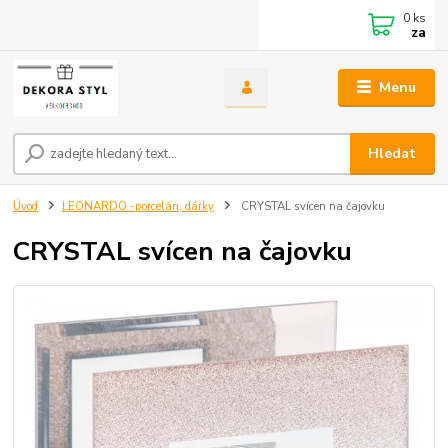
0
ks
za
Menu
Hledat
Úvod
LEONARDO -porcelán, dárky
CRYSTAL svícen na čajovku
CRYSTAL svícen na čajovku