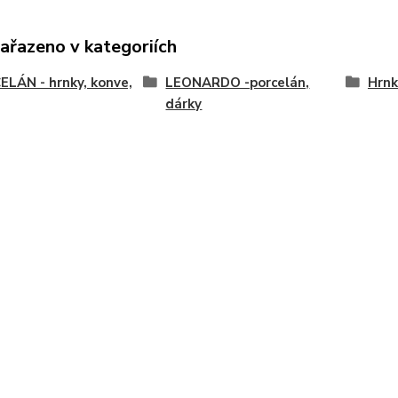
zařazeno v kategoriích
LÁN - hrnky, konve,
LEONARDO -porcelán,
Hrnk
dárky