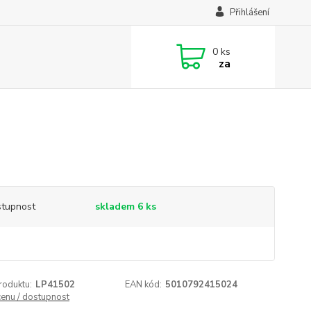
Přihlášení
0
ks
za
tupnost
skladem 6 ks
roduktu:
LP41502
EAN kód:
5010792415024
cenu / dostupnost