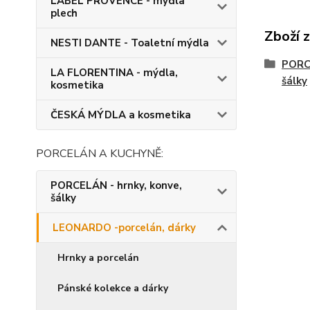
LABEL PROVENCE - mýdla
plech
Zboží 
NESTI DANTE - Toaletní mýdla
PORCE
LA FLORENTINA - mýdla,
šálky
kosmetika
ČESKÁ MÝDLA a kosmetika
PORCELÁN A KUCHYNĚ:
PORCELÁN - hrnky, konve,
šálky
LEONARDO -porcelán, dárky
Hrnky a porcelán
Pánské kolekce a dárky