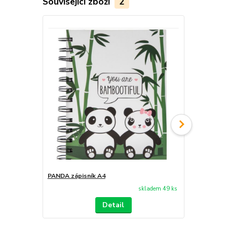
Související zboží
2
PANDA zápisník A4
PANDA etuje
skladem 49 ks
Detail