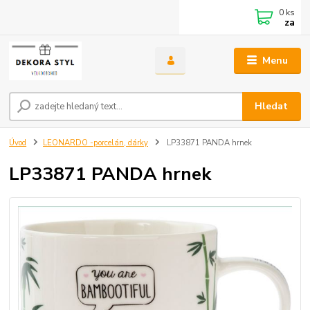
0
ks
za
Menu
Hledat
Úvod
LEONARDO -porcelán, dárky
LP33871 PANDA hrnek
LP33871 PANDA hrnek