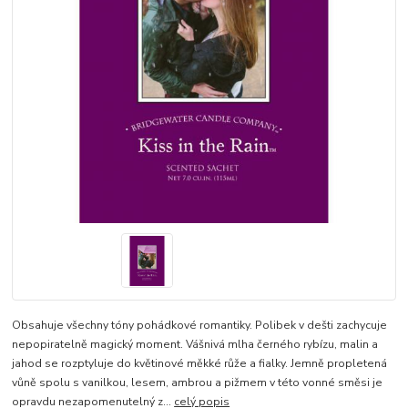
Obsahuje všechny tóny pohádkové romantiky. Polibek v dešti zachycuje
nepopiratelně magický moment. Vášnivá mlha černého rybízu, malin a
jahod se rozptyluje do květinové měkké růže a fialky. Jemně propletená
vůně spolu s vanilkou, lesem, ambrou a pižmem v této vonné směsi je
opravdu nezapomenutelný z...
celý popis