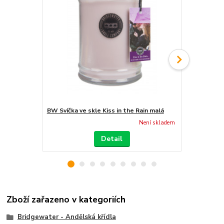
BW Svíčka ve skle Kiss in the Rain malá
BW Vonný sá
Není skladem
Detail
Zboží zařazeno v kategoriích
Bridgewater - Andělská křídla