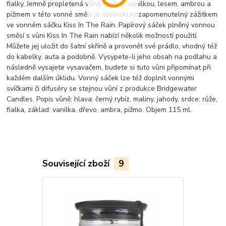
fialky. Jemně propletená vůně spolu s vanilkou, lesem, ambrou a
pižmem v této vonné směsi je opravdu nezapomenutelný zážitkem
ve vonném sáčku Kiss In The Rain. Papírový sáček plněný vonnou
směsí s vůni Kiss In The Rain nabízí několik možností použití.
Můžete jej uložit do šatní skříně a provonět své prádlo, vhodný též
do kabelky, auta a podobně. Vysypete-li jeho obsah na podlahu a
následně vysajete vysavačem, budete si tuto vůni připomínat při
každém dalším úklidu. Vonný sáček lze též doplnit vonnými
svíčkami či difuséry se stejnou vůní z produkce Bridgewater
Candles. Popis vůně: hlava: černý rybíz, maliny, jahody, srdce: růže,
fialka, základ: vanilka, dřevo, ambra, pižmo. Objem 115 ml.
Související zboží
9