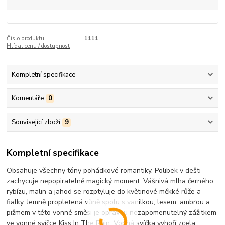
Číslo produktu:
1111
Hlídat cenu / dostupnost
Kompletní specifikace
Komentáře
0
Související zboží
9
Kompletní specifikace
Obsahuje všechny tóny pohádkové romantiky. Polibek v dešti
zachycuje nepopiratelně magický moment. Vášnivá mlha černého
rybízu, malin a jahod se rozptyluje do květinové měkké růže a
fialky. Jemně propletená vůně spolu s vanilkou, lesem, ambrou a
pižmem v této vonné směsi je opravdu nezapomenutelný zážitkem
ve vonné svíčce Kiss In The Rain. Vonná svíčka vyhoří zcela