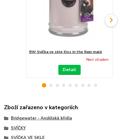
BW Svíčka ve skle Kiss in the Rain malá
BW Vonný sá
Není skladem
Detail
Zboží zařazeno v kategoriích
Bridgewater - Andělská křídla
SVÍČKY
SVÍČKA VE SKLE