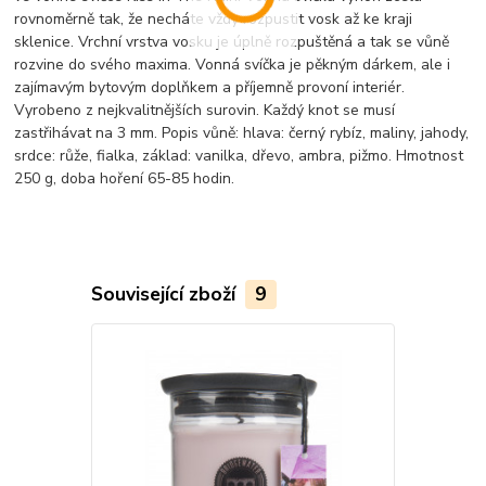
rovnoměrně tak, že necháte vždy rozpustit vosk až ke kraji
sklenice. Vrchní vrstva vosku je úplně rozpuštěná a tak se vůně
rozvine do svého maxima. Vonná svíčka je pěkným dárkem, ale i
zajímavým bytovým doplňkem a příjemně provoní interiér.
Vyrobeno z nejkvalitnějších surovin. Každý knot se musí
zastřihávat na 3 mm. Popis vůně: hlava: černý rybíz, maliny, jahody,
srdce: růže, fialka, základ: vanilka, dřevo, ambra, pižmo. Hmotnost
250 g, doba hoření 65-85 hodin.
Související zboží
9