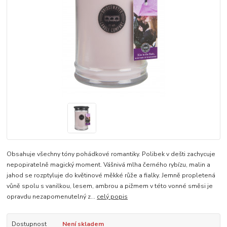
Obsahuje všechny tóny pohádkové romantiky. Polibek v dešti zachycuje
nepopiratelně magický moment. Vášnivá mlha černého rybízu, malin a
jahod se rozptyluje do květinové měkké růže a fialky. Jemně propletená
vůně spolu s vanilkou, lesem, ambrou a pižmem v této vonné směsi je
opravdu nezapomenutelný z...
celý popis
Dostupnost
Není skladem