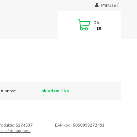
Přihlášení
0
ks
za
tupnost
skladem 1 ks
roduktu:
5174337
EAN kód:
5050993272491
cenu / dostupnost