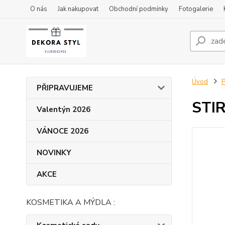
O nás
Jak nakupovat
Obchodní podmínky
Fotogalerie
Úvod
P
PŘIPRAVUJEME
STIR
Valentýn 2026
VÁNOCE 2026
NOVINKY
AKCE
KOSMETIKA A MÝDLA :