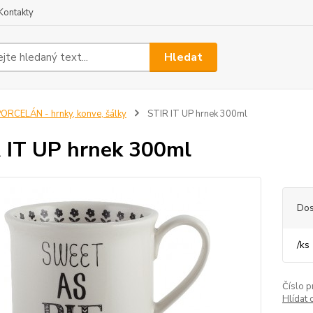
Kontakty
Hledat
ORCELÁN - hrnky, konve, šálky
STIR IT UP hrnek 300ml
 IT UP hrnek 300ml
Dos
/
ks
Číslo p
Hlídat 