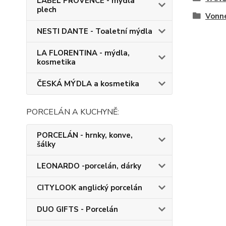
LABEL PROVENCE - mýdla
plech
Vonn
NESTI DANTE - Toaletní mýdla
LA FLORENTINA - mýdla,
kosmetika
ČESKÁ MÝDLA a kosmetika
PORCELÁN A KUCHYNĚ:
PORCELÁN - hrnky, konve,
šálky
LEONARDO -porcelán, dárky
CITYLOOK anglický porcelán
DUO GIFTS - Porcelán