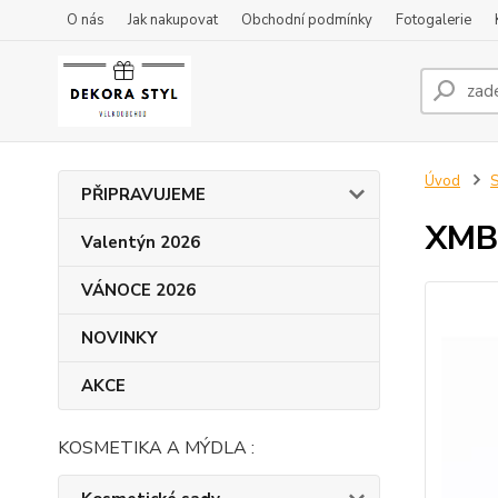
O nás
Jak nakupovat
Obchodní podmínky
Fotogalerie
Úvod
S
PŘIPRAVUJEME
XMBL
Valentýn 2026
VÁNOCE 2026
NOVINKY
AKCE
KOSMETIKA A MÝDLA :