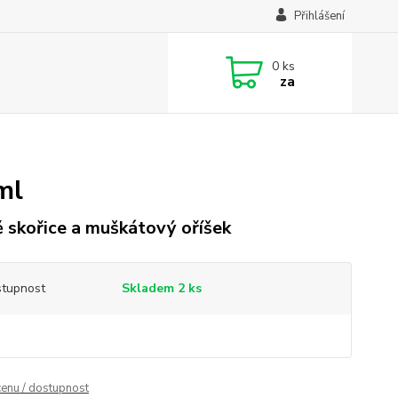
Přihlášení
0
ks
za
ml
 skořice a muškátový oříšek
tupnost
Skladem 2 ks
cenu / dostupnost