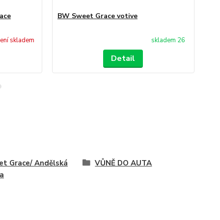
ace
BW Sweet Grace votive
BW
ení skladem
skladem 26
Detail
t Grace/ Andělská
VŮNĚ DO AUTA
la