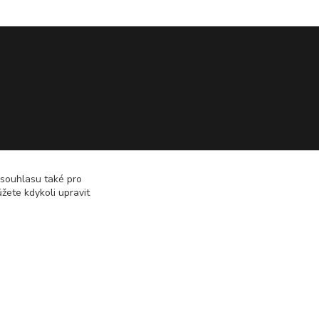
 souhlasu také pro
žete kdykoli upravit
Vytvořeno na
Eshop-rychle.cz