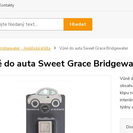
Kontakty
Hledat
ridgewater - Andělská křídla
Vůně do auta Sweet Grace Bridgewater
 do auta Sweet Grace Bridgewa
Vůně d
obsahu
klipu 
interié
týdny a
Dos