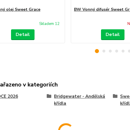
ý olej Sweet Grace
BW Vonný difusér Sweet Gr
Skladem 12
N
Detail
Detail
zařazeno v kategoriích
CE 2026
Bridgewater - Andělská
Swee
křídla
kříd