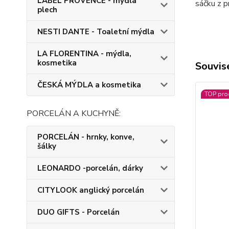
LABEL PROVENCE - mýdla
sáčku z p
plech
NESTI DANTE - Toaletní mýdla
LA FLORENTINA - mýdla,
kosmetika
Souvise
ČESKÁ MÝDLA a kosmetika
TOP pro
PORCELÁN A KUCHYNĚ:
PORCELÁN - hrnky, konve,
šálky
LEONARDO -porcelán, dárky
CITYLOOK anglický porcelán
DUO GIFTS - Porcelán