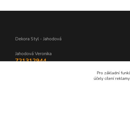
Dekora Styl - Jahodová
Jahodová Veronika
721312944
Pro základní funk
info@zbozi-darky.cz
účely cílení reklam