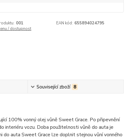
roduktu:
001
EAN kód:
655894024795
cenu / dostupnost
Související zboží
8
ující 100% vonný olej vůně Sweet Grace. Po připevnění
 interiéru vozu. Doba použitelnosti vůně do auta je
 Vůni do auta Sweet Grace lze doplnit stejnou vůní vonného