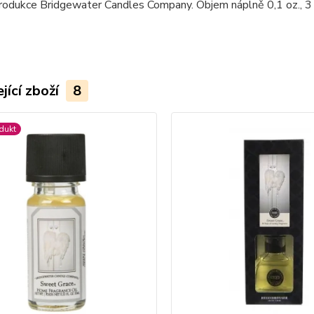
rodukce Bridgewater Candles Company. Objem náplně 0,1 oz., 3 
jící zboží
8
dukt