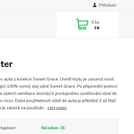
Přihlášení
0
ks
za
ter
o auta z kolekce Sweet Grace. Uvnitř krytu je zasunut nosič
jící 100% vonný olej vůně Sweet Grace. Po připevnění pomocí
na výdech ventilace dochází k postupnému uvolňování vůně do
ru vozu. Doba použitelnosti vůně do auta je přibližně 3 až čtyři
 je závislá na používán...
celý popis
tupnost
Skladem 16