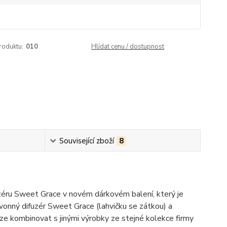
roduktu:
010
Hlídat cenu / dostupnost
Související zboží
8
zéru Sweet Grace v novém dárkovém balení, který je
 vonný difuzér Sweet Grace (lahvičku se zátkou) a
ze kombinovat s jinými výrobky ze stejné kolekce firmy