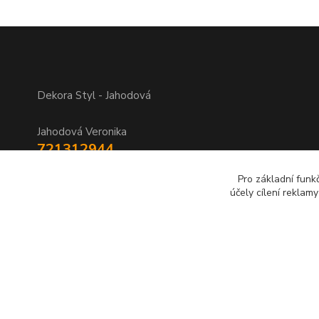
Dekora Styl - Jahodová
Jahodová Veronika
721312944
Pro základní funk
info@zbozi-darky.cz
účely cílení reklam