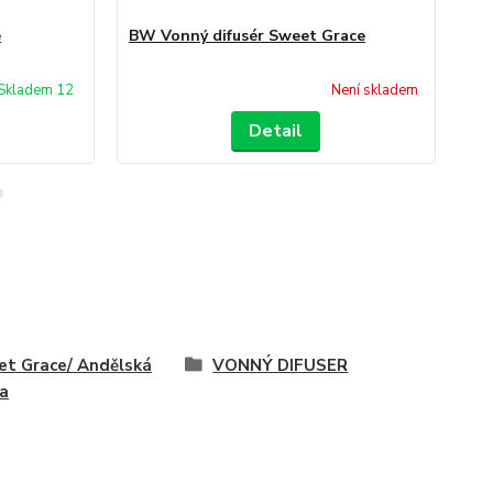
e
BW Vonný difusér Sweet Grace
BW
Skladem 12
Není skladem
Detail
t Grace/ Andělská
VONNÝ DIFUSER
la