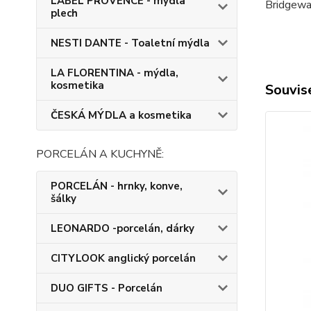
LABEL PROVENCE - mýdla
Bridgewa
plech
NESTI DANTE - Toaletní mýdla
LA FLORENTINA - mýdla,
kosmetika
Souvise
ČESKÁ MÝDLA a kosmetika
PORCELÁN A KUCHYNĚ:
PORCELÁN - hrnky, konve,
šálky
LEONARDO -porcelán, dárky
CITYLOOK anglický porcelán
DUO GIFTS - Porcelán