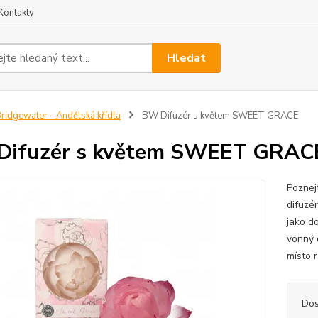
Kontakty
Hledat
ridgewater - Andělská křídla
BW Difuzér s květem SWEET GRACE
Difuzér s květem SWEET GRAC
Poznej
difuzé
jako d
vonný 
místo 
Dos