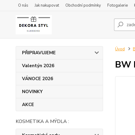
O nás
Jak nakupovat
Obchodní podmínky
Fotogalerie
Úvod
B
PŘIPRAVUJEME
BW 
Valentýn 2026
VÁNOCE 2026
NOVINKY
AKCE
KOSMETIKA A MÝDLA :