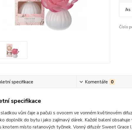
/
ks
Číslo p
etní specifikace
Komentáře
0
tní specifikace
sladkou vůni čaje a pačuli s ovocem ve vonném květinovém difu
ko doplněk do bytu i jako zajímavý dárek. Každé balení obsahuje
s knotem místo ratanových tyčinek. Vonný difuzér Sweet Grace l