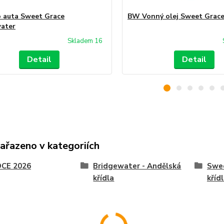
 auta Sweet Grace
BW Vonný olej Sweet Grac
ater
Skladem 16
Detail
Detail
zařazeno v kategoriích
CE 2026
Bridgewater - Andělská
Swee
křídla
kříd