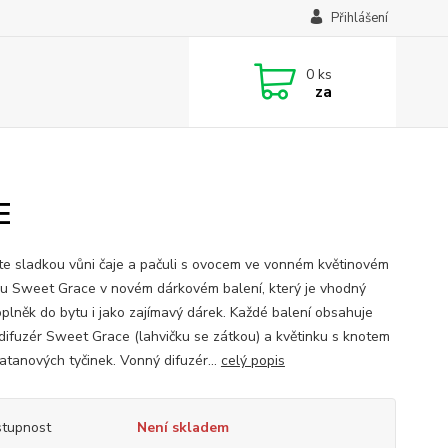
Přihlášení
0
ks
za
E
te sladkou vůni čaje a pačuli s ovocem ve vonném květinovém
ru Sweet Grace v novém dárkovém balení, který je vhodný
oplněk do bytu i jako zajímavý dárek. Každé balení obsahuje
difuzér Sweet Grace (lahvičku se zátkou) a květinku s knotem
ratanových tyčinek. Vonný difuzér...
celý popis
tupnost
Není skladem