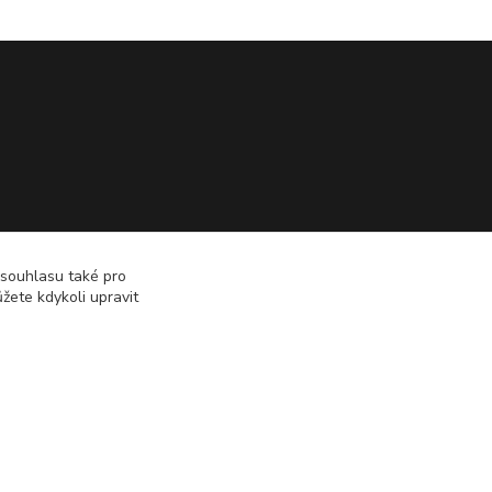
 souhlasu také pro
žete kdykoli upravit
Vytvořeno na
Eshop-rychle.cz