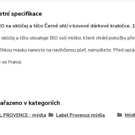
tní specifikace
O na obličej a tělo Černé uhlí v kovové dárkové krabičce. 
obličej a tělo obsahuje BIO oslí mléko, které chrání pokožku pře
lhkou masku naneste na navlhčenou pleť, namydlete. Před oplác
ve Francii.
zařazeno v kategoriích
L PROVENCE - mýdla
Label Provence mýdla
Mýdl