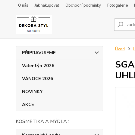
O nás
Jak nakupovat
Obchodní podmínky
Fotogalerie
Úvod
L
PŘIPRAVUJEME
SGA0
Valentýn 2026
UHL
VÁNOCE 2026
NOVINKY
AKCE
KOSMETIKA A MÝDLA :