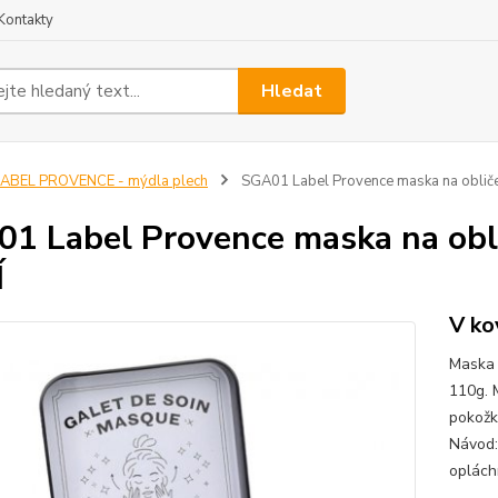
Kontakty
Hledat
ABEL PROVENCE - mýdla plech
SGA01 Label Provence maska na obliče
1 Label Provence maska na obli
Í
V ko
Maska 
110g. 
pokožk
Návod:
oplách