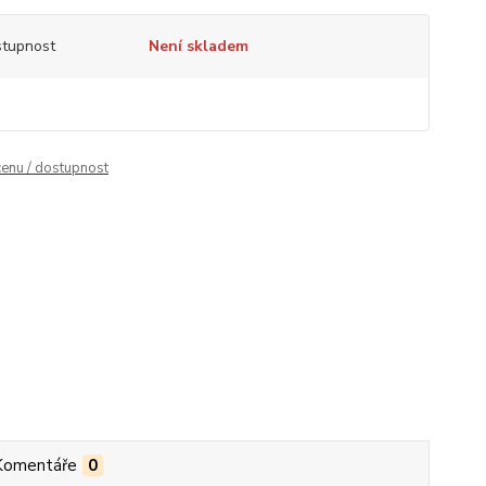
tupnost
Není skladem
cenu / dostupnost
Komentáře
0