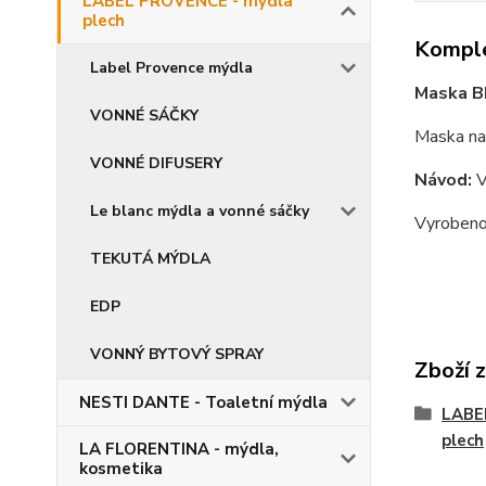
LABEL PROVENCE - mýdla
plech
Komple
Label Provence mýdla
Maska BI
VONNÉ SÁČKY
Maska na 
VONNÉ DIFUSERY
Návod:
V
Le blanc mýdla a vonné sáčky
Vyrobeno 
TEKUTÁ MÝDLA
EDP
VONNÝ BYTOVÝ SPRAY
Zboží 
NESTI DANTE - Toaletní mýdla
LABE
plech
LA FLORENTINA - mýdla,
kosmetika