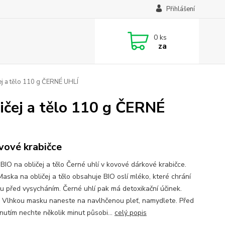
Přihlášení
0
ks
za
j a tělo 110 g ČERNÉ UHLÍ
čej a tělo 110 g ČERNÉ
vové krabičce
BIO na obličej a tělo Černé uhlí v kovové dárkové krabičce.
Maska na obličej a tělo obsahuje BIO oslí mléko, které chrání
u před vysycháním. Černé uhlí pak má detoxikační účinek.
 Vlhkou masku naneste na navlhčenou pleť, namydlete. Před
nutím nechte několik minut působi...
celý popis