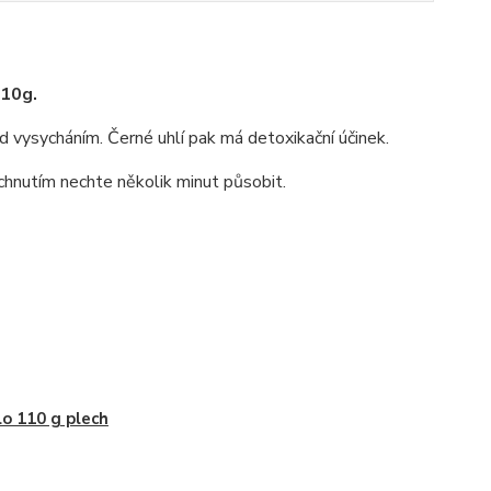
110g.
d vysycháním. Černé uhlí pak má detoxikační účinek.
hnutím nechte několik minut působit.
o 110 g plech