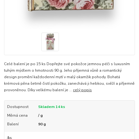
Celé balení je po 15 ks Dopřejte své pokožce jemnou péči s luxusním
tuhým mýdlem o hmotnosti 90 g. Jeho příjemná vůně a romantický
design promění každodenní mytí v malý okamžik pohody. Bohatá
krémová pěna šetrně čistí pokožku, zanechává ji hebkou, svěží a příjemně
provoněnou. Díky velkému balení je ...
celý popis
Dostupnost
Skladem 14 ks
Měrná cena
/ g
Balení
90 g
/
ks