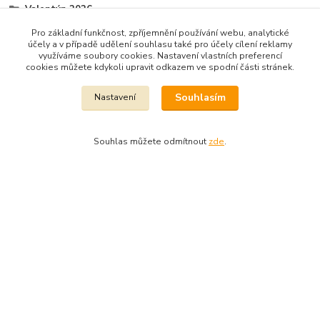
Valentýn 2026
ČESKÁ MÝDLA a kosmetika
Pro základní funkčnost, zpříjemnění používání webu, analytické
účely a v případě udělení souhlasu také pro účely cílení reklamy
Mýdla 90 G
využíváme soubory cookies. Nastavení vlastních preferencí
cookies můžete kdykoli upravit odkazem ve spodní části stránek.
Souhlasím
Nastavení
Souhlas můžete odmítnout
zde
.
Dekora Styl - Jahodová
Jahodová Veronika
721312944
info@zbozi-darky.cz