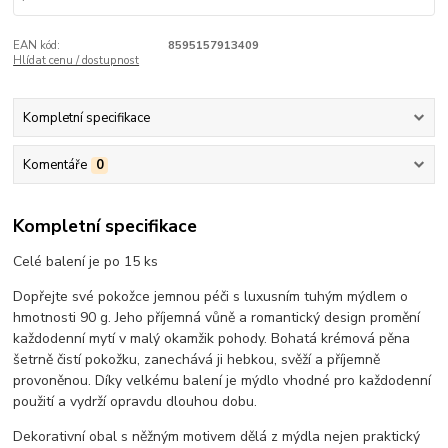
EAN kód:
8595157913409
Hlídat cenu / dostupnost
Kompletní specifikace
Komentáře
0
Kompletní specifikace
Celé balení je po 15 ks
Dopřejte své pokožce jemnou péči s luxusním tuhým mýdlem o
hmotnosti 90 g. Jeho příjemná vůně a romantický design promění
každodenní mytí v malý okamžik pohody. Bohatá krémová pěna
šetrně čistí pokožku, zanechává ji hebkou, svěží a příjemně
provoněnou. Díky velkému balení je mýdlo vhodné pro každodenní
použití a vydrží opravdu dlouhou dobu.
Dekorativní obal s něžným motivem dělá z mýdla nejen praktický