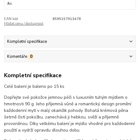
/
ks
EAN kód:
8595157913478
Hlídat cenu / dostupnost
Kompletní specifikace
Komentáře
0
Kompletní specifikace
Celé balení je baleno po 15 ks
Dopřejte své pokožce jemnou péči s luxusním tuhým mýdlem o
hmotnosti 90 g. Jeho příjemná vůně a romantický design promění
každodenní mytí v malý okamžik pohody. Bohatá krémová pěna
šetrně čistí pokožku, zanechává ji hebkou, svěží a příjemně
provoněnou. Díky velkému balení je mýdlo vhodné pro každodenní
použití a vydrží opravdu dlouhou dobu.