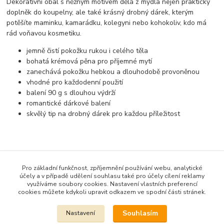
Dekorativní obal s něžným motivem dělá z mýdla nejen praktický
doplněk do koupelny, ale také krásný drobný dárek, kterým
potěšíte maminku, kamarádku, kolegyni nebo kohokoliv, kdo má
rád voňavou kosmetiku.
jemně čistí pokožku rukou i celého těla
bohatá krémová pěna pro příjemné mytí
zanechává pokožku hebkou a dlouhodobě provoněnou
vhodné pro každodenní použití
balení 90 g s dlouhou výdrží
romantické dárkové balení
skvělý tip na drobný dárek pro každou příležitost
Zboží zařazeno v kategoriích
Pro základní funkčnost, zpříjemnění používání webu, analytické
ČESKÁ MÝDLA a kosmetika
účely a v případě udělení souhlasu také pro účely cílení reklamy
využíváme soubory cookies. Nastavení vlastních preferencí
Mýdla 90 G
cookies můžete kdykoli upravit odkazem ve spodní části stránek.
Souhlasím
Nastavení