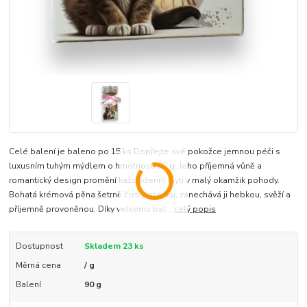
Celé balení je baleno po 15 ks Dopřejte své pokožce jemnou péči s
luxusním tuhým mýdlem o hmotnosti 90 g. Jeho příjemná vůně a
romantický design promění každodenní mytí v malý okamžik pohody.
Bohatá krémová pěna šetrně čistí pokožku, zanechává ji hebkou, svěží a
příjemně provoněnou. Díky velkému bal...
celý popis
Dostupnost
Skladem 23 ks
Měrná cena
/ g
Balení
90 g