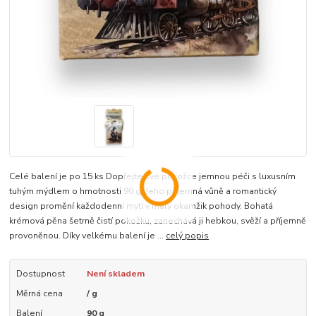
Celé balení je po 15 ks Dopřejte své pokožce jemnou péči s luxusním
tuhým mýdlem o hmotnosti 90 g. Jeho příjemná vůně a romantický
design promění každodenní mytí v malý okamžik pohody. Bohatá
krémová pěna šetrně čistí pokožku, zanechává ji hebkou, svěží a příjemně
provoněnou. Díky velkému balení je ...
celý popis
Dostupnost
Není skladem
Měrná cena
/ g
Balení
90 g