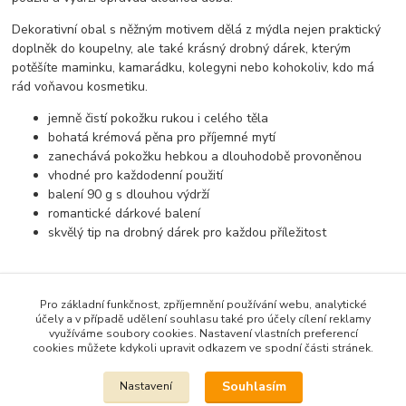
Dekorativní obal s něžným motivem dělá z mýdla nejen praktický
doplněk do koupelny, ale také krásný drobný dárek, kterým
potěšíte maminku, kamarádku, kolegyni nebo kohokoliv, kdo má
rád voňavou kosmetiku.
jemně čistí pokožku rukou i celého těla
bohatá krémová pěna pro příjemné mytí
zanechává pokožku hebkou a dlouhodobě provoněnou
vhodné pro každodenní použití
balení 90 g s dlouhou výdrží
romantické dárkové balení
skvělý tip na drobný dárek pro každou příležitost
Pro základní funkčnost, zpříjemnění používání webu, analytické
Zboží zařazeno v kategoriích
účely a v případě udělení souhlasu také pro účely cílení reklamy
využíváme soubory cookies. Nastavení vlastních preferencí
ČESKÁ MÝDLA a kosmetika
cookies můžete kdykoli upravit odkazem ve spodní části stránek.
Mýdla 90 G
Souhlasím
Nastavení