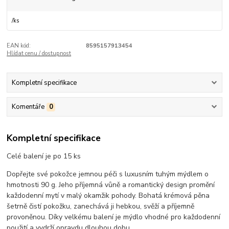
/
ks
EAN kód:
8595157913454
Hlídat cenu / dostupnost
Kompletní specifikace
Komentáře
0
Kompletní specifikace
Celé balení je po 15 ks
Dopřejte své pokožce jemnou péči s luxusním tuhým mýdlem o
hmotnosti 90 g. Jeho příjemná vůně a romantický design promění
každodenní mytí v malý okamžik pohody. Bohatá krémová pěna
šetrně čistí pokožku, zanechává ji hebkou, svěží a příjemně
provoněnou. Díky velkému balení je mýdlo vhodné pro každodenní
použití a vydrží opravdu dlouhou dobu.