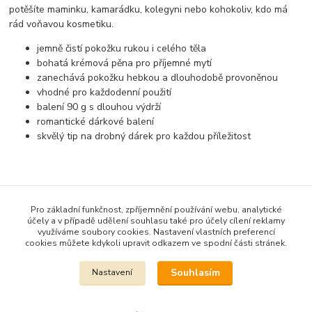
potěšíte maminku, kamarádku, kolegyni nebo kohokoliv, kdo má
rád voňavou kosmetiku.
jemně čistí pokožku rukou i celého těla
bohatá krémová pěna pro příjemné mytí
zanechává pokožku hebkou a dlouhodobě provoněnou
vhodné pro každodenní použití
balení 90 g s dlouhou výdrží
romantické dárkové balení
skvělý tip na drobný dárek pro každou příležitost
Zboží zařazeno v kategoriích
Pro základní funkčnost, zpříjemnění používání webu, analytické
ČESKÁ MÝDLA a kosmetika
účely a v případě udělení souhlasu také pro účely cílení reklamy
využíváme soubory cookies. Nastavení vlastních preferencí
Mýdla 90 G
cookies můžete kdykoli upravit odkazem ve spodní části stránek.
Souhlasím
Nastavení