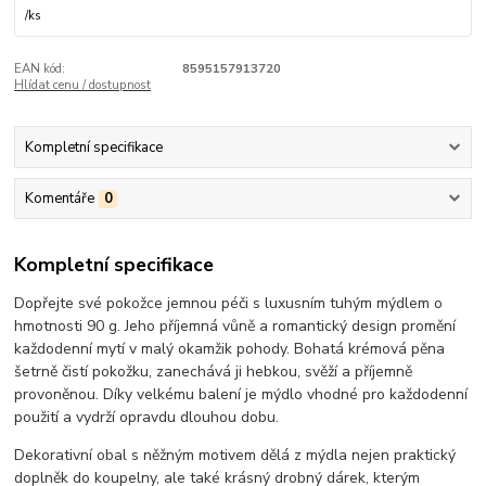
/
ks
EAN kód:
8595157913720
Hlídat cenu / dostupnost
Kompletní specifikace
Komentáře
0
Kompletní specifikace
Dopřejte své pokožce jemnou péči s luxusním tuhým mýdlem o
hmotnosti 90 g. Jeho příjemná vůně a romantický design promění
každodenní mytí v malý okamžik pohody. Bohatá krémová pěna
šetrně čistí pokožku, zanechává ji hebkou, svěží a příjemně
provoněnou. Díky velkému balení je mýdlo vhodné pro každodenní
použití a vydrží opravdu dlouhou dobu.
Dekorativní obal s něžným motivem dělá z mýdla nejen praktický
doplněk do koupelny, ale také krásný drobný dárek, kterým