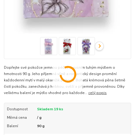
Dopřejte své pokožce jemnou péči s luxusním tuhým mýdlem o
hmotnosti 90 g. Jeho příjemná vůně a romantický design promění
každodenní mytí v malý okamžik pohody. Bohatá krémová pěna šetrně
čistí pokožku, zanechává ji hebkou, svěží a příjemně provoněnou. Díky
velkému balení je mýdlo vhodné pro každode...
celý popis
Dostupnost
Skladem 19 ks
Měrná cena
/ g
Balení
90 g