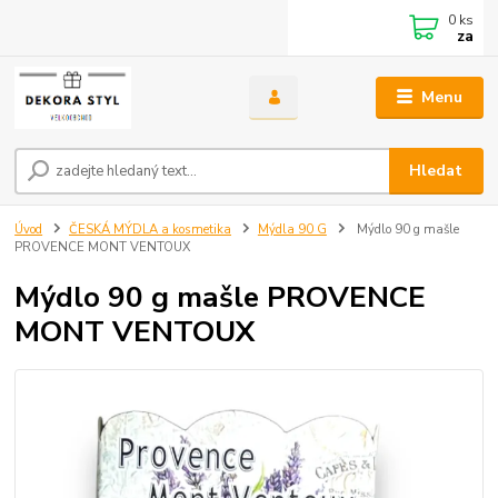
0
ks
za
Menu
Hledat
Úvod
ČESKÁ MÝDLA a kosmetika
Mýdla 90 G
Mýdlo 90 g mašle
PROVENCE MONT VENTOUX
Mýdlo 90 g mašle PROVENCE
MONT VENTOUX