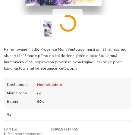
Parfémované mýdlo Provence Mont Ventoux s mašlí přináší atmosféru
slunné jižní Francie přímo do každodenní péče o pokožku. Jemná,
harmonická vůně inspirovaná provensálskou krajinou navozuje pocit
klidu, čistoty a lehké elegance.
celý popis
Dostupnost
Není skladem
Měrná cena
/ g
Balení
90 g
/
ks
EAN kód:
8595157914451
Hlídat cenu / dostupnost