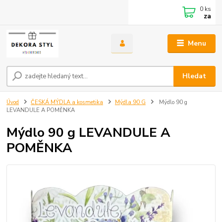
0
ks
za
Menu
Hledat
Úvod
ČESKÁ MÝDLA a kosmetika
Mýdla 90 G
Mýdlo 90 g
LEVANDULE A POMĚNKA
Mýdlo 90 g LEVANDULE A
POMĚNKA