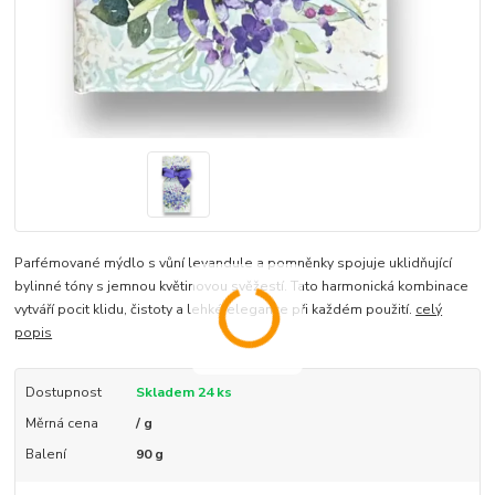
Parfémované mýdlo s vůní levandule a pomněnky spojuje uklidňující
bylinné tóny s jemnou květinovou svěžestí. Tato harmonická kombinace
vytváří pocit klidu, čistoty a lehké elegance při každém použití.
celý
popis
Dostupnost
Skladem 24 ks
Měrná cena
/ g
Balení
90 g