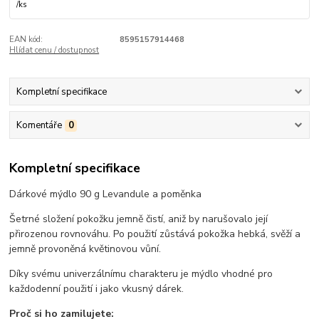
/
ks
EAN kód:
8595157914468
Hlídat cenu / dostupnost
Kompletní specifikace
Komentáře
0
Kompletní specifikace
Dárkové mýdlo 90 g Levandule a poměnka
Šetrné složení pokožku jemně čistí, aniž by narušovalo její
přirozenou rovnováhu. Po použití zůstává pokožka hebká, svěží a
jemně provoněná květinovou vůní.
Díky svému univerzálnímu charakteru je mýdlo vhodné pro
každodenní použití i jako vkusný dárek.
Proč si ho zamilujete: