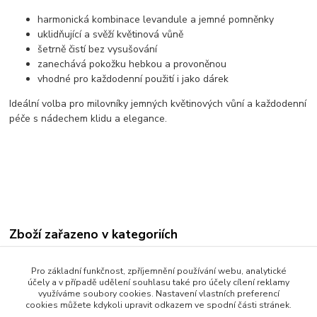
harmonická kombinace levandule a jemné pomněnky
uklidňující a svěží květinová vůně
šetrně čistí bez vysušování
zanechává pokožku hebkou a provoněnou
vhodné pro každodenní použití i jako dárek
Ideální volba pro milovníky jemných květinových vůní a každodenní
péče s nádechem klidu a elegance.
Zboží zařazeno v kategoriích
ČESKÁ MÝDLA a kosmetika
Pro základní funkčnost, zpříjemnění používání webu, analytické
Mýdla 90 G
účely a v případě udělení souhlasu také pro účely cílení reklamy
využíváme soubory cookies. Nastavení vlastních preferencí
cookies můžete kdykoli upravit odkazem ve spodní části stránek.