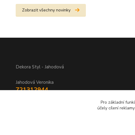
Zobrazit všechny novinky
Dekora Styl - Jahodová
Jahodová Veronika
721312944
Pro základní funk
info@zbozi-darky.cz
účely cílení reklam