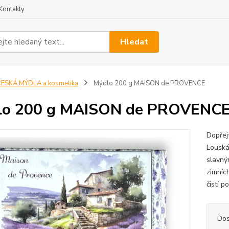
Kontakty
Hledat
ESKÁ MÝDLA a kosmetika
Mýdlo 200 g MAISON de PROVENCE
lo 200 g MAISON de PROVENC
Dopřej
Louská
slavný
zimníc
čistí p
Dos