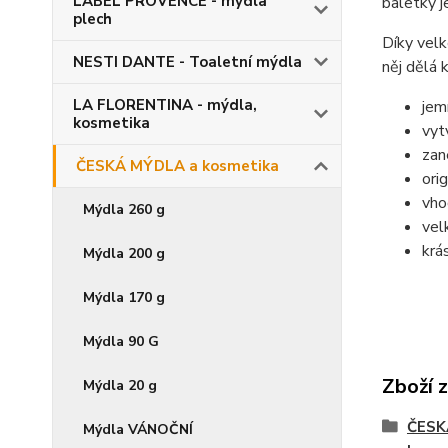
LABEL PROVENCE - mýdla
baletky 
plech
Díky velk
NESTI DANTE - Toaletní mýdla
něj dělá 
LA FLORENTINA - mýdla,
jem
kosmetika
vyt
zan
ČESKÁ MÝDLA a kosmetika
ori
vho
Mýdla 260 g
vel
krá
Mýdla 200 g
Mýdla 170 g
Mýdla 90 G
Zboží 
Mýdla 20 g
ČESK
Mýdla VÁNOČNÍ