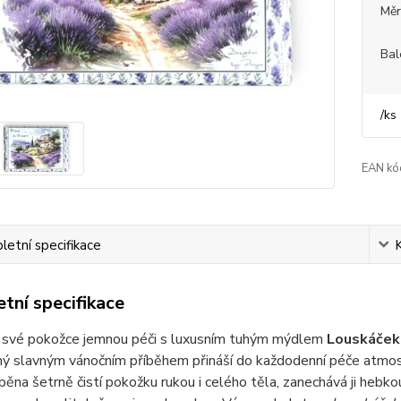
Měr
Bal
/
ks
EAN kó
etní specifikace
tní specifikace
 své pokožce jemnou péči s luxusním tuhým mýdlem
Louskáček
ný slavným vánočním příběhem přináší do každodenní péče atmos
ěna šetrně čistí pokožku rukou i celého těla, zanechává ji hebko