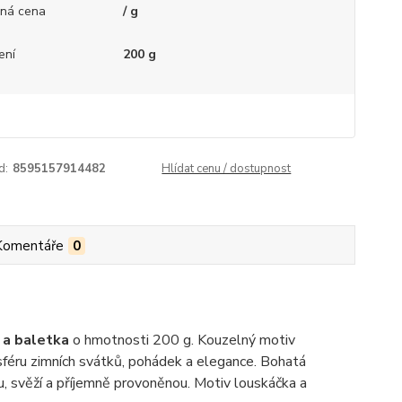
ná cena
/ g
ení
200 g
d:
8595157914482
Hlídat cenu / dostupnost
Komentáře
0
 a baletka
o hmotnosti 200 g. Kouzelný motiv
féru zimních svátků, pohádek a elegance. Bohatá
u, svěží a příjemně provoněnou. Motiv louskáčka a