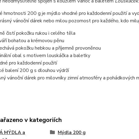
je neodmyslitelně spojen s kouzlem Vánoc a baletem
Louskáček
.
é hmotnosti 200 g je mýdlo vhodné pro každodenní použití a vydr
krásný vánoční dárek nebo milou pozornost pro každého, kdo miluj
ně čistí pokožku rukou i celého těla
váří bohatou a krémovou pěnu
echává pokožku hebkou a příjemně provoněnou
ginální obal s motivem louskáčka a baletky
dné pro každodenní použití
ké balení 200 g s dlouhou výdrží
sný vánoční dárek pro milovníky zimní atmosféry a pohádkových 
zařazeno v kategoriích
Á MÝDLA a
Mýdla 200 g