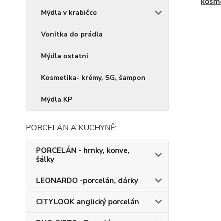
kosm
Mýdla v krabičce
Vonítka do prádla
Mýdla ostatní
Kosmetika- krémy, SG, šampon
Mýdla KP
PORCELÁN A KUCHYNĚ:
PORCELÁN - hrnky, konve,
šálky
LEONARDO -porcelán, dárky
CITYLOOK anglický porcelán