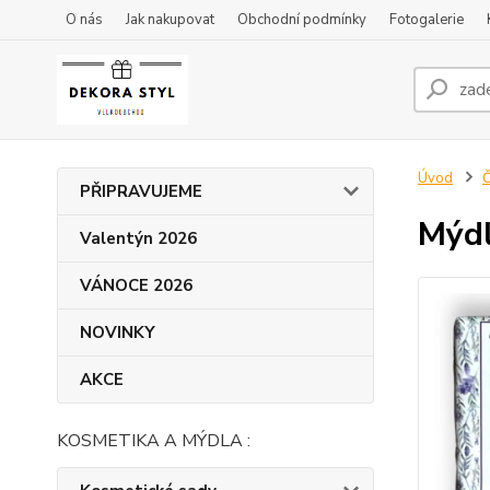
O nás
Jak nakupovat
Obchodní podmínky
Fotogalerie
Úvod
Č
PŘIPRAVUJEME
Mýd
Valentýn 2026
VÁNOCE 2026
NOVINKY
AKCE
KOSMETIKA A MÝDLA :