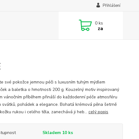
Přihlášení
0
ks
za
E
te své pokožce jemnou péči s luxusním tuhým mýdlem
ček a baletka o hmotnosti 200 g. Kouzelný motiv inspirovaný
m vánočním příběhem přináší do každodenní péče atmosféru
h svátků, pohádek a elegance. Bohatá krémová pěna šetrně
okožku rukou i celého těla, zanechává ji heb...
celý popis
tupnost
Skladem 10 ks