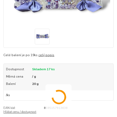
Celé balení je po 19ks
celý popis
Dostupnost
Skladem 17 ks
Měrná cena
/ g
Balení
20 g
/
ks
EAN kód:
8595157913638
Hlídat cenu / dostupnost