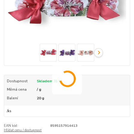
Dostupnost
Skladem 31 ks
Měrná cena
/ g
Balení
20 g
/
ks
EAN kód:
8595157914413
Hlídat cenu / dostupnost