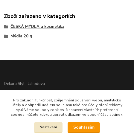
Zboží zařazeno v kategoriích
ČESKÁ MÝDLA a kosmetika
Mýdla 20 g
Dekora Styl - Jahodová
Jahodová Veronika
Pro základní funkčnost, zpříjemnění používání webu, analytické
721312944
účely a v případě udělení souhlasu také pro účely cílení reklamy
využíváme soubory cookies. Nastavení vlastních preferencí
cookies můžete kdykoli upravit odkazem ve spodní části stránek.
info@zbozi-darky.cz
Souhlasím
Nastavení