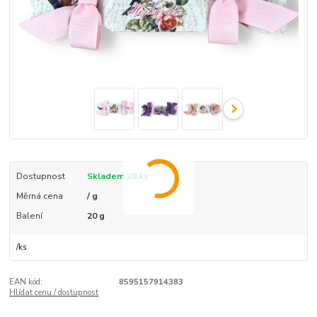
Dostupnost
Skladem 28 ks
Měrná cena
/ g
Balení
20 g
/
ks
EAN kód:
8595157914383
Hlídat cenu / dostupnost