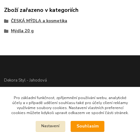
Zboží zařazeno v kategoriích
ČESKÁ MÝDLA a kosmetika
Mýdla 20 g
Dekora Styl - Jahodová
Jahodová Veronika
Pro základní funkčnost, zpříjemnění používání webu, analytické
721312944
účely a v případě udělení souhlasu také pro účely cílení reklamy
využíváme soubory cookies. Nastavení vlastních preferencí
cookies můžete kdykoli upravit odkazem ve spodní části stránek.
info@zbozi-darky.cz
Souhlasím
Nastavení