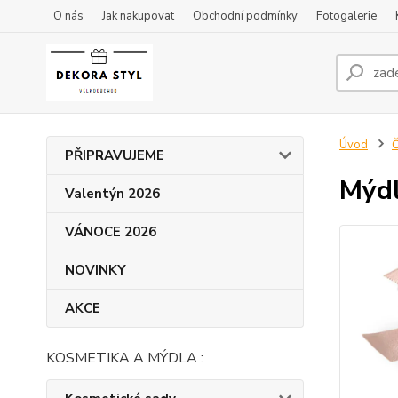
O nás
Jak nakupovat
Obchodní podmínky
Fotogalerie
Úvod
Č
PŘIPRAVUJEME
Mýd
Valentýn 2026
VÁNOCE 2026
NOVINKY
AKCE
KOSMETIKA A MÝDLA :