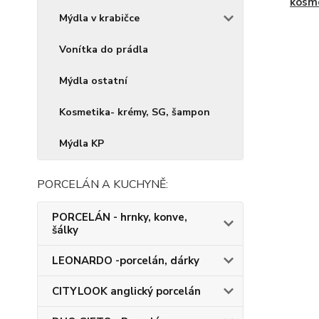
kosm
Mýdla v krabičce
Vonítka do prádla
Mýdla ostatní
Kosmetika- krémy, SG, šampon
Mýdla KP
PORCELÁN A KUCHYNĚ:
PORCELÁN - hrnky, konve,
šálky
LEONARDO -porcelán, dárky
CITYLOOK anglický porcelán