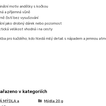
ginální motiv andělky s kočkou
ná a příjemná vůně
rně čistí bez vysušování
ální jako drobný dárek nebo pozornost
ktická velikost vhodná i na cesty
lba pro každého, kdo hledá milý detail s nápadem a jemnou atm
zařazeno v kategoriích
Á MÝDLA a
Mýdla 20 g