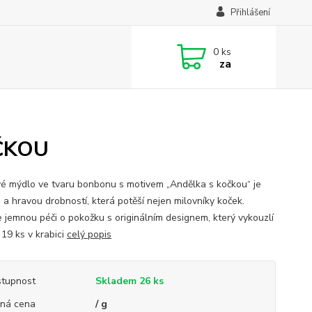
Přihlášení
0
ks
za
OČKOU
é mýdlo ve tvaru bonbonu s motivem „Andělka s kočkou“ je
 a hravou drobností, která potěší nejen milovníky koček.
e jemnou péči o pokožku s originálním designem, který vykouzlí
 19 ks v krabici
celý popis
tupnost
Skladem 26 ks
ná cena
/ g