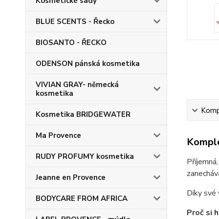
Kosmetické sady
BLUE SCENTS - Řecko
BIOSANTO - ŘECKO
ODENSON pánská kosmetika
VIVIAN GRAY- německá
kosmetika
Kompl
Kosmetika BRIDGEWATER
Ma Provence
Komple
RUDY PROFUMY kosmetika
Příjemná,
zanecháv
Jeanne en Provence
Díky své 
BODYCARE FROM AFRICA
Proč si 