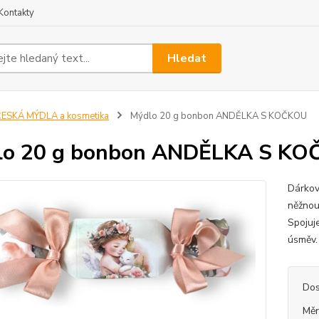
Kontakty
Hledat
ESKÁ MÝDLA a kosmetika
Mýdlo 20 g bonbon ANDĚLKA S KOČKOU
lo 20 g bonbon ANDĚLKA S K
Dárkov
něžnou
Spojuj
úsměv.
Dos
Měr