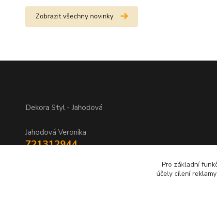
Zobrazit všechny novinky
Dekora Styl - Jahodová
Jahodová Veronika
721312944
Pro základní funk
info@zbozi-darky.cz
účely cílení reklam