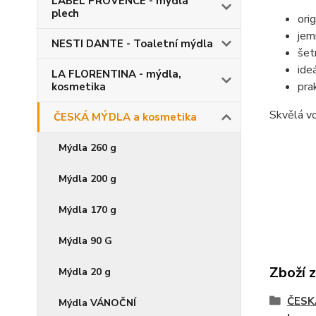
LABEL PROVENCE - mýdla
plech
ori
jem
NESTI DANTE - Toaletní mýdla
šet
ide
LA FLORENTINA - mýdla,
pra
kosmetika
Skvělá vo
ČESKÁ MÝDLA a kosmetika
Mýdla 260 g
Mýdla 200 g
Mýdla 170 g
Mýdla 90 G
Zboží 
Mýdla 20 g
ČESK
Mýdla VÁNOČNÍ