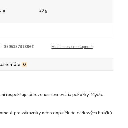
ení
20 g
d:
8595157913966
Hlídat cenu / dostupnost
Komentáře
0
žení respektuje přirozenou rovnováhu pokožky. Mýdlo
ozornost pro zákazníky nebo doplněk do dárkových balíčků.