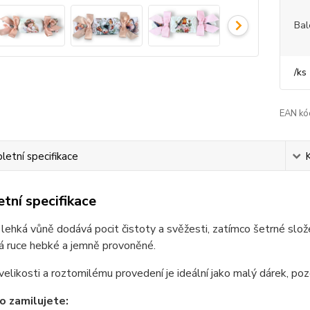
Bal
/
ks
EAN kó
etní specifikace
tní specifikace
 lehká vůně dodává pocit čistoty a svěžesti, zatímco šetrné slo
á ruce hebké a jemně provoněné.
velikosti a roztomilému provedení je ideální jako malý dárek, p
ho zamilujete: