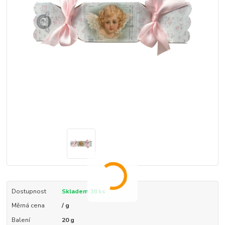
Dostupnost
Skladem 38 ks
Měrná cena
/ g
Balení
20 g