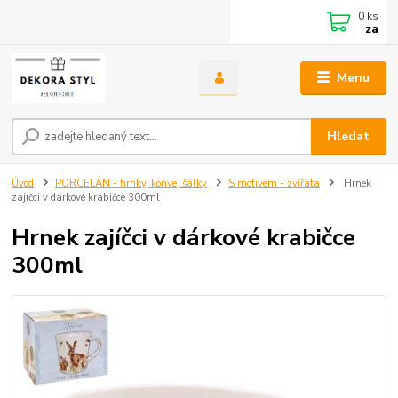
0
ks
za
Menu
Hledat
Úvod
PORCELÁN - hrnky, konve, šálky
S motivem - zvířata
Hrnek
zajíčci v dárkové krabičce 300ml
Hrnek zajíčci v dárkové krabičce
300ml