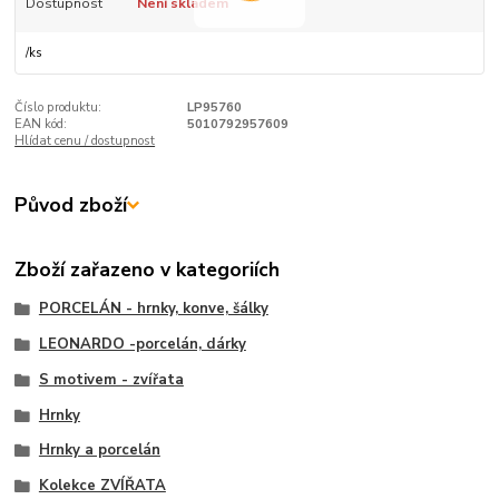
Dostupnost
Není skladem
/
ks
Číslo produktu:
LP95760
EAN kód:
5010792957609
Hlídat cenu / dostupnost
Původ zboží
Zboží zařazeno v kategoriích
PORCELÁN - hrnky, konve, šálky
LEONARDO -porcelán, dárky
S motivem - zvířata
Hrnky
Hrnky a porcelán
Kolekce ZVÍŘATA