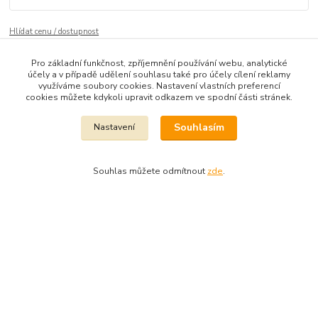
Hlídat cenu / dostupnost
Pro základní funkčnost, zpříjemnění používání webu, analytické
účely a v případě udělení souhlasu také pro účely cílení reklamy
Zboží zařazeno v kategoriích
využíváme soubory cookies. Nastavení vlastních preferencí
cookies můžete kdykoli upravit odkazem ve spodní části stránek.
BYTOVÉ DOPLŇKY A DEKORACE
Jaro
Souhlasím
Nastavení
DROBNÉ DEKORACE
Dekorace
Souhlas můžete odmítnout
zde
.
Dekora Styl - Jahodová
Jahodová Veronika