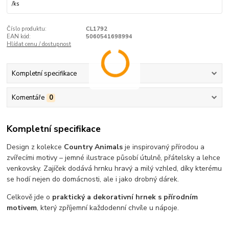
/
ks
Číslo produktu:
CL1792
EAN kód:
5060541698994
Hlídat cenu / dostupnost
Kompletní specifikace
Komentáře
0
Kompletní specifikace
Design z kolekce
Country Animals
je inspirovaný přírodou a
zvířecími motivy – jemné ilustrace působí útulně, přátelsky a lehce
venkovsky. Zajíček dodává hrnku hravý a milý vzhled, díky kterému
se hodí nejen do domácnosti, ale i jako drobný dárek.
Celkově jde o
praktický a dekorativní hrnek s přírodním
motivem
, který zpříjemní každodenní chvíle u nápoje.