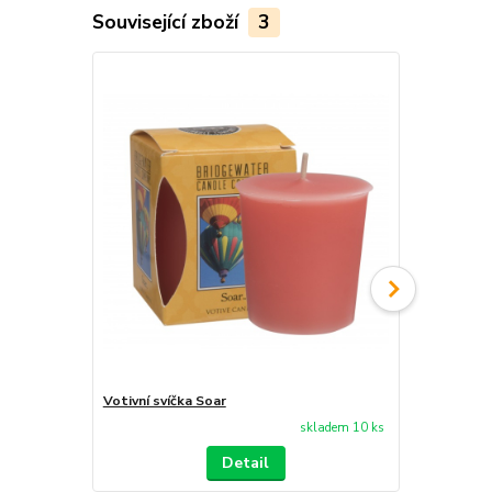
Související zboží
3
Votivní svíčka Soar
Vonný olej 
skladem 10 ks
Detail