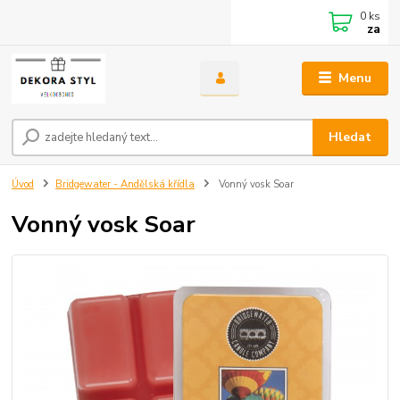
0
ks
za
Menu
Hledat
Úvod
Bridgewater - Andělská křídla
Vonný vosk Soar
Vonný vosk Soar