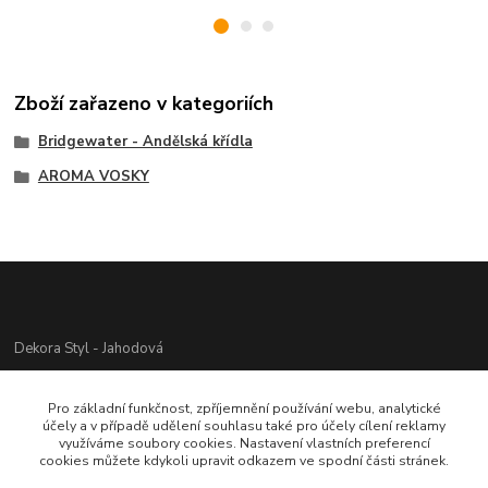
Zboží zařazeno v kategoriích
Bridgewater - Andělská křídla
AROMA VOSKY
Dekora Styl - Jahodová
Jahodová Veronika
Pro základní funkčnost, zpříjemnění používání webu, analytické
721312944
účely a v případě udělení souhlasu také pro účely cílení reklamy
využíváme soubory cookies. Nastavení vlastních preferencí
cookies můžete kdykoli upravit odkazem ve spodní části stránek.
info@zbozi-darky.cz