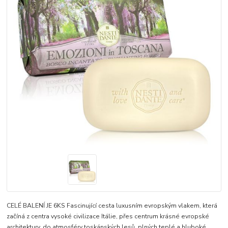
CELÉ BALENÍ JE 6KS Fascinující cesta luxusním evropským vlakem, která
začíná z centra vysoké civilizace Itálie, přes centrum krásné evropské
architektury, do atmosféry toskánských lesů, plných teplé a hluboké