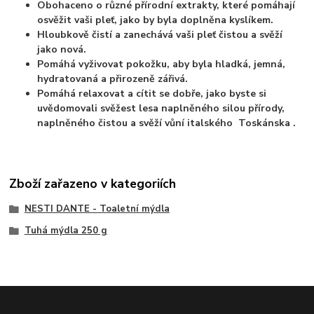
Obohaceno o různé přírodní extrakty, které pomáhají
osvěžit vaši pleť, jako by byla doplněna kyslíkem.
Hloubkově čistí a zanechává vaši pleť čistou a svěží
jako nová.
Pomáhá vyživovat pokožku, aby byla hladká, jemná,
hydratovaná a přirozeně zářivá.
Pomáhá relaxovat a cítit se dobře, jako byste si
uvědomovali svěžest lesa naplněného silou přírody,
naplněného čistou a svěží vůní italského Toskánska .
Zboží zařazeno v kategoriích
NESTI DANTE - Toaletní mýdla
Tuhá mýdla 250 g