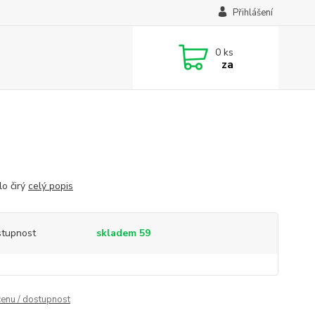
Přihlášení
0
ks
za
klo čirý
celý popis
tupnost
skladem 59
cenu / dostupnost