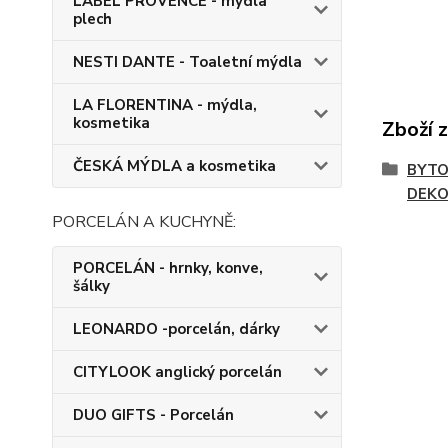
LABEL PROVENCE - mýdla
plech
NESTI DANTE - Toaletní mýdla
LA FLORENTINA - mýdla,
kosmetika
Zboží 
ČESKÁ MÝDLA a kosmetika
BYTO
DEKO
PORCELÁN A KUCHYNĚ:
PORCELÁN - hrnky, konve,
šálky
LEONARDO -porcelán, dárky
CITYLOOK anglický porcelán
DUO GIFTS - Porcelán