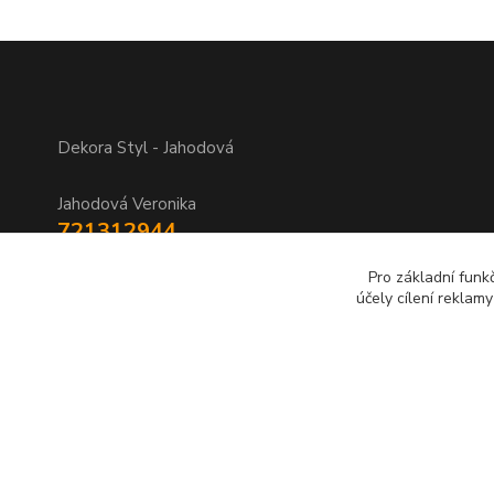
Dekora Styl - Jahodová
Jahodová Veronika
721312944
Pro základní funk
info@zbozi-darky.cz
účely cílení reklam