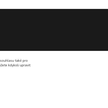
 souhlasu také pro
žete kdykoli upravit
Vytvořeno na
Eshop-rychle.cz