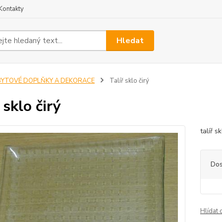
Kontakty
Hledat
BYTOVÉ DOPLŇKY A DEKORACE
Talíř sklo čirý
 sklo čirý
talíř s
Dos
Hlídat 