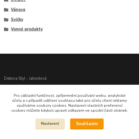
Vánoce
Svíčky
Vonné produkty
Dekora Styl - Jahodová
Jahodová Veronika
Pro základní funkčnost, zpříjemnění používání webu, analytické
721312944
účely a v případě udělení souhlasu také pro účely cílení reklamy
využíváme soubory cookies. Nastavení vlastních preferencí
cookies můžete kdykoli upravit odkazem ve spodní části stránek.
info@zbozi-darky.cz
Souhlasím
Nastavení