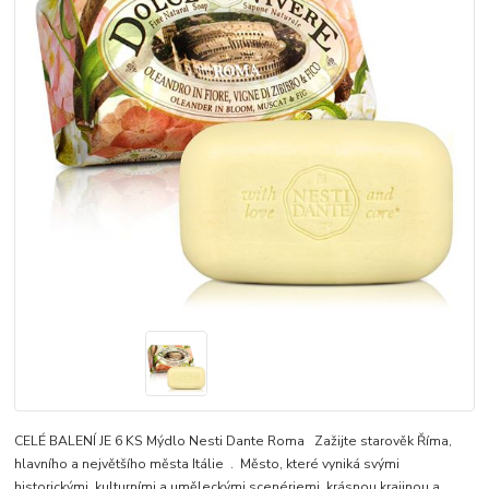
CELÉ BALENÍ JE 6 KS Mýdlo Nesti Dante Roma Zažijte starověk Říma,
hlavního a největšího města Itálie . Město, které vyniká svými
historickými, kulturními a uměleckými scenériemi, krásnou krajinou a