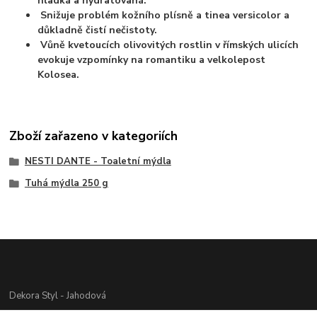
hladká a hydratovaná.
Snižuje problém kožního plísně a tinea versicolor a
důkladně čistí nečistoty.
Vůně kvetoucích olivovitých rostlin v římských ulicích
evokuje vzpomínky na romantiku a velkolepost
Kolosea.
Zboží zařazeno v kategoriích
NESTI DANTE - Toaletní mýdla
Tuhá mýdla 250 g
Dekora Styl - Jahodová