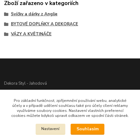
Zboží zařazeno v kategoriích
Svíčky a dárky z Anglie
BYTOVÉ DOPLŇKY A DEKORACE
VÁZY A KVĚTINÁČE
Dekora Styl - Jahodová
Jahodová Veronika
Pro základní funkčnost, zpříjemnění používání webu, analytické
721312944
účely a v případě udělení souhlasu také pro účely cílení reklamy
využíváme soubory cookies. Nastavení vlastních preferencí
cookies můžete kdykoli upravit odkazem ve spodní části stránek.
info@zbozi-darky.cz
Souhlasím
Nastavení