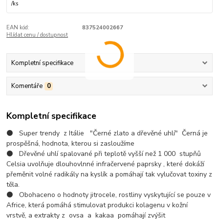
/
ks
EAN kód:
837524002667
Hlídat cenu / dostupnost
Kompletní specifikace
Komentáře
0
Kompletní specifikace
⚫️
Super
trendy
z Itálie
"Černé zlato a dřevěné uhlí"
Černá je
prospěšná,
hodnota, kterou si zasloužíme
⚫️
Dřevěné uhlí spalované při teplotě vyšší než
1 000
stupňů
Celsia
uvolňuje dlouhovlnné infračervené paprsky
, které dokáží
přeměnit volné radikály na kyslík a pomáhají tak vylučovat toxiny z
těla.
⚫️
Obohaceno o
hodnoty
jitrocele,
rostliny vyskytující se pouze v
Africe,
která pomáhá stimulovat produkci kolagenu
v kožní
vrstvě,
a
extrakty z
ovsa
a
kakaa
pomáhají zvýšit