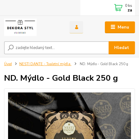
0
ks
za
Menu
Hledat
Úvod
NESTI DANTE - Toaletní mýdla
ND. Mýdlo - Gold Black 250 g
ND. Mýdlo - Gold Black 250 g