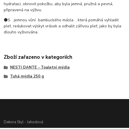
hydrataci,
obnovit pokožku, aby byla jemná, pružná a pevná,
připravená na výživu.
⚫️
S
jemnou vůní
bambuckého másla
, která
pomáhá vyhladit
pleť,
redukovat výskyt vrásek
a odhalit zářivou pleť, jako by byla
dlouho vyživována.
Zboží zařazeno v kategoriích
NESTI DANTE - Toaletní mýdla
Tuhá mýdla 250 g
Dekora Styl - Jahodová