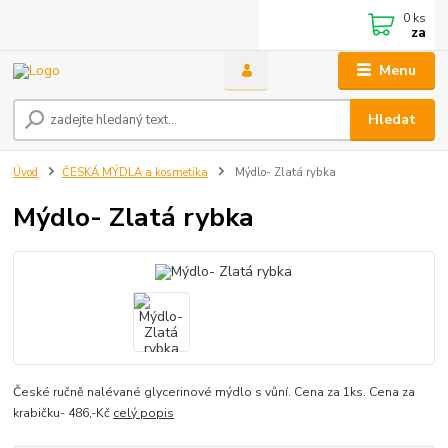
0
ks
za
Menu
Hledat
Úvod
ČESKÁ MÝDLA a kosmetika
Mýdlo- Zlatá rybka
Mýdlo- Zlatá rybka
České ručně nalévané glycerinové mýdlo s vůní. Cena za 1ks. Cena za
krabičku- 486,-Kč
celý popis