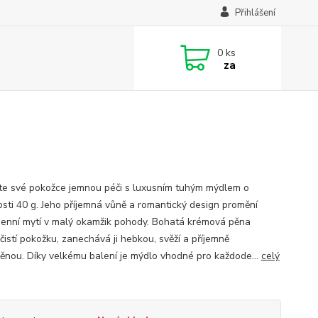
Přihlášení
0
ks
za
te své pokožce jemnou péči s luxusním tuhým mýdlem o
sti 40 g. Jeho příjemná vůně a romantický design promění
enní mytí v malý okamžik pohody. Bohatá krémová pěna
čistí pokožku, zanechává ji hebkou, svěží a příjemně
ěnou. Díky velkému balení je mýdlo vhodné pro každode...
celý