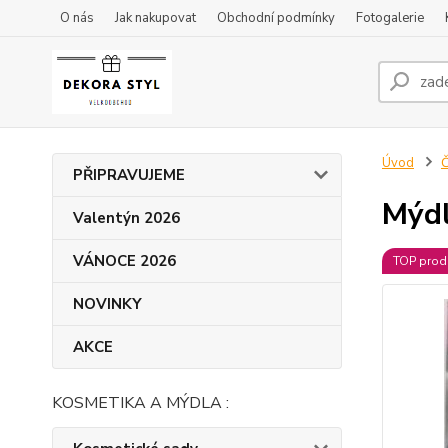
O nás
Jak nakupovat
Obchodní podmínky
Fotogalerie
Úvod
Č
PŘIPRAVUJEME
Mýdl
Valentýn 2026
VÁNOCE 2026
TOP prod
NOVINKY
AKCE
KOSMETIKA A MÝDLA :