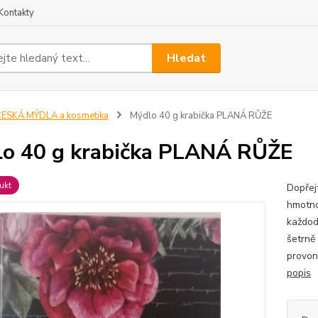
Kontakty
Hledat
ESKÁ MÝDLA a kosmetika
Mýdlo 40 g krabička PLANÁ RŮŽE
o 40 g krabička PLANÁ RŮŽE
ukt
Dopřej
hmotno
každod
šetrně 
provon
popis