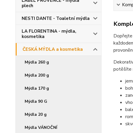
LABEL PROVENCE - mýdla
Kompl
plech
NESTI DANTE - Toaletní mýdla
Komple
LA FLORENTINA - mýdla,
Dopřejte
kosmetika
každodenn
ČESKÁ MÝDLA a kosmetika
provoněno
Dekorativ
Mýdla 260 g
potěšíte
Mýdla 200 g
jem
boh
Mýdla 170 g
zan
Mýdla 90 G
vho
bal
Mýdla 20 g
rom
skv
Mýdla VÁNOČNÍ