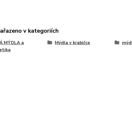
zařazeno v kategoriích
Á MÝDLA a
Mýdla v krabičce
mýdl
etika