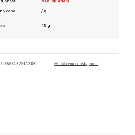
tupnost
Není skladem
ná cena
/ g
ení
40 g
d:
8595157911306
Hlídat cenu / dostupnost