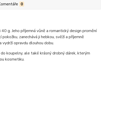
Komentáře
0
40 g. Jeho příjemná vůně a romantický design promění
 pokožku, zanechává ji hebkou, svěží a příjemně
a vydrží opravdu dlouhou dobu.
do koupelny, ale také krásný drobný dárek, kterým
vou kosmetiku.