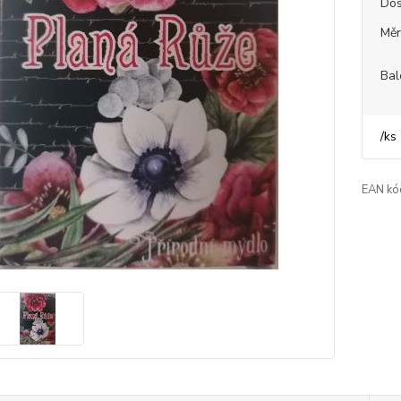
Dos
Měr
Bal
/
ks
EAN kó