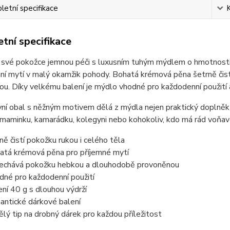
etní specifikace
tní specifikace
 své pokožce jemnou péči s luxusním tuhým mýdlem o hmotnosti 
í mytí v malý okamžik pohody. Bohatá krémová pěna šetrně čistí
u. Díky velkému balení je mýdlo vhodné pro každodenní použití 
ní obal s něžným motivem dělá z mýdla nejen praktický doplněk 
 maminku, kamarádku, kolegyni nebo kohokoliv, kdo má rád voňa
ně čistí pokožku rukou i celého těla
atá krémová pěna pro příjemné mytí
echává pokožku hebkou a dlouhodobě provoněnou
dné pro každodenní použití
ení 40 g s dlouhou výdrží
antické dárkové balení
ělý tip na drobný dárek pro každou příležitost