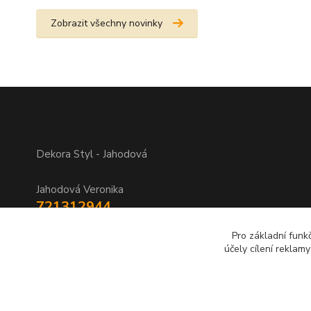
Zobrazit všechny novinky
Dekora Styl - Jahodová
Jahodová Veronika
721312944
Pro základní funk
info@zbozi-darky.cz
účely cílení reklam