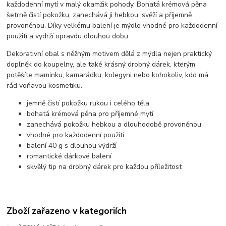
každodenní mytí v malý okamžik pohody. Bohatá krémová pěna
šetrně čistí pokožku, zanechává ji hebkou, svěží a příjemně
provoněnou. Díky velkému balení je mýdlo vhodné pro každodenní
použití a vydrží opravdu dlouhou dobu.
Dekorativní obal s něžným motivem dělá z mýdla nejen praktický
doplněk do koupelny, ale také krásný drobný dárek, kterým
potěšíte maminku, kamarádku, kolegyni nebo kohokoliv, kdo má
rád voňavou kosmetiku.
jemně čistí pokožku rukou i celého těla
bohatá krémová pěna pro příjemné mytí
zanechává pokožku hebkou a dlouhodobě provoněnou
vhodné pro každodenní použití
balení 40 g s dlouhou výdrží
romantické dárkové balení
skvělý tip na drobný dárek pro každou příležitost
Zboží zařazeno v kategoriích