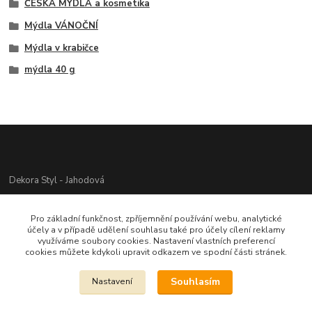
ČESKÁ MÝDLA a kosmetika
Mýdla VÁNOČNÍ
Mýdla v krabičce
mýdla 40 g
Dekora Styl - Jahodová
Jahodová Veronika
Pro základní funkčnost, zpříjemnění používání webu, analytické
721312944
účely a v případě udělení souhlasu také pro účely cílení reklamy
využíváme soubory cookies. Nastavení vlastních preferencí
cookies můžete kdykoli upravit odkazem ve spodní části stránek.
info@zbozi-darky.cz
Souhlasím
Nastavení