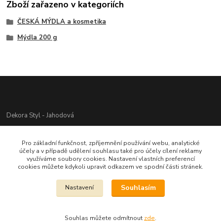
Zboží zařazeno v kategoriích
ČESKÁ MÝDLA a kosmetika
Mýdla 200 g
Dekora Styl - Jahodová
Jahodová Veronika
Pro základní funkčnost, zpříjemnění používání webu, analytické
721312944
účely a v případě udělení souhlasu také pro účely cílení reklamy
využíváme soubory cookies. Nastavení vlastních preferencí
cookies můžete kdykoli upravit odkazem ve spodní části stránek.
info@zbozi-darky.cz
Souhlasím
Nastavení
Souhlas můžete odmítnout
zde
.