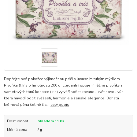
Dopřejte své pokožce výjimečnou péči s luxusním tuhým mýdlem
Pivoňka & Iris o hmotnosti 200 g. Elegantní spojení něžné pivoňky a
sametových tónů kosatce (iris) vytváří sofistikovanou květinovou vůni,
která navodí pocit svěžesti, harmonie a ženské elegance. Bohatá
krémová pěna šetrně čis...
celý popis
Dostupnost
Skladem 11 ks
Měrná cena
/ g