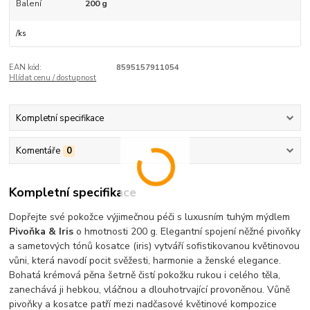
Balení
200 g
/
ks
EAN kód:
8595157911054
Hlídat cenu / dostupnost
Kompletní specifikace
Komentáře
0
Kompletní specifikace
Dopřejte své pokožce výjimečnou péči s luxusním tuhým mýdlem
Pivoňka & Iris
o hmotnosti 200 g. Elegantní spojení něžné pivoňky
a sametových tónů kosatce (iris) vytváří sofistikovanou květinovou
vůni, která navodí pocit svěžesti, harmonie a ženské elegance.
Bohatá krémová pěna šetrně čistí pokožku rukou i celého těla,
zanechává ji hebkou, vláčnou a dlouhotrvající provoněnou. Vůně
pivoňky a kosatce patří mezi nadčasové květinové kompozice