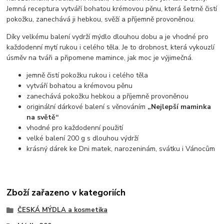
Jemná receptura vytváří bohatou krémovou pěnu, která šetrně čistí
pokožku, zanechává ji hebkou, svěží a příjemně provoněnou.
Díky velkému balení vydrží mýdlo dlouhou dobu a je vhodné pro
každodenní mytí rukou i celého těla. Je to drobnost, která vykouzlí
úsměv na tváři a připomene mamince, jak moc je výjimečná.
jemně čistí pokožku rukou i celého těla
vytváří bohatou a krémovou pěnu
zanechává pokožku hebkou a příjemně provoněnou
originální dárkové balení s věnováním
„Nejlepší maminka
na světě“
vhodné pro každodenní použití
velké balení 200 g s dlouhou výdrží
krásný dárek ke Dni matek, narozeninám, svátku i Vánocům
Zboží zařazeno v kategoriích
ČESKÁ MÝDLA a kosmetika