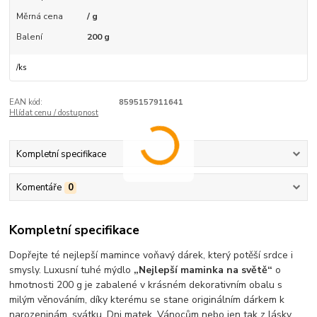
Měrná cena
/ g
Balení
200 g
/
ks
EAN kód:
8595157911641
Hlídat cenu / dostupnost
Kompletní specifikace
Komentáře
0
Kompletní specifikace
Dopřejte té nejlepší mamince voňavý dárek, který potěší srdce i
smysly. Luxusní tuhé mýdlo
„Nejlepší maminka na světě“
o
hmotnosti 200 g je zabalené v krásném dekorativním obalu s
milým věnováním, díky kterému se stane originálním dárkem k
narozeninám, svátku, Dni matek, Vánocům nebo jen tak z lásky.