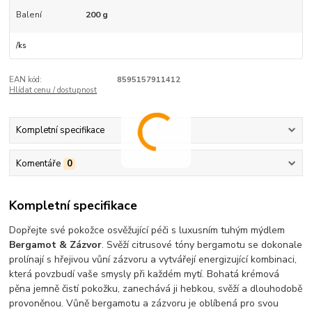
Balení
200 g
/
ks
EAN kód:
8595157911412
Hlídat cenu / dostupnost
Kompletní specifikace
Komentáře
0
Kompletní specifikace
Dopřejte své pokožce osvěžující péči s luxusním tuhým mýdlem
Bergamot & Zázvor
. Svěží citrusové tóny bergamotu se dokonale
prolínají s hřejivou vůní zázvoru a vytvářejí energizující kombinaci,
která povzbudí vaše smysly při každém mytí. Bohatá krémová
pěna jemně čistí pokožku, zanechává ji hebkou, svěží a dlouhodobě
provoněnou. Vůně bergamotu a zázvoru je oblíbená pro svou