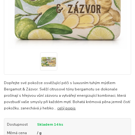
Dopřejte své pokožce osvěžující péči s luxusním tuhým mýdlem
Bergamot & Zázvor. Svěží citrusové tóny bergamotu se dokonale
prolínají s hřejivou vůní zázvoru a vytvářejí energizující kombinaci, která
povzbudí vaše smysly při každém mytí. Bohatá krémová pěna jemně čistí
pokožku, zanechává ji hebko...
celý popis
Dostupnost
Skladem 14 ks
Měrná cena
/ g