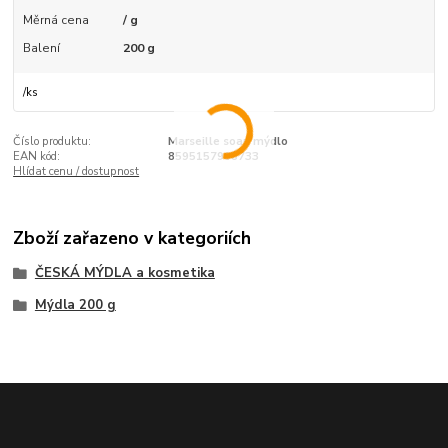
Měrná cena
/ g
Balení
200 g
/
ks
Číslo produktu:
Marseille soap mýdlo
EAN kód:
8595157908733
Hlídat cenu / dostupnost
Zboží zařazeno v kategoriích
ČESKÁ MÝDLA a kosmetika
Mýdla 200 g