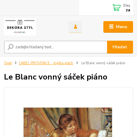
0
ks
za
Menu
Hledat
Úvod
LABEL PROVENCE - mýdla plech
Le Blanc vonný sáček piáno
Le Blanc vonný sáček piáno