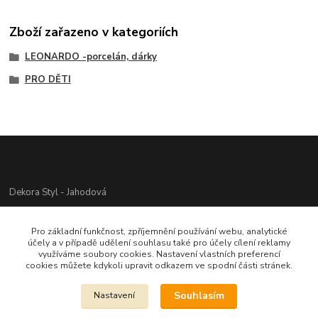
Zboží zařazeno v kategoriích
LEONARDO -porcelán, dárky
PRO DĚTI
Dekora Styl - Jahodová
Jahodová Veronika
Pro základní funkčnost, zpříjemnění používání webu, analytické
721312944
účely a v případě udělení souhlasu také pro účely cílení reklamy
využíváme soubory cookies. Nastavení vlastních preferencí
cookies můžete kdykoli upravit odkazem ve spodní části stránek.
info@zbozi-darky.cz
Souhlasím
Nastavení