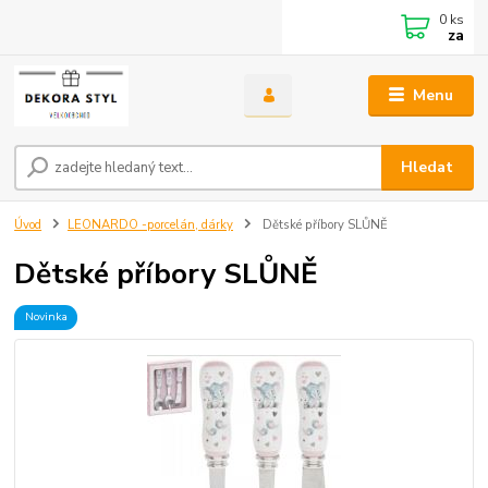
0
ks
za
Menu
Hledat
Úvod
LEONARDO -porcelán, dárky
Dětské příbory SLŮNĚ
Dětské příbory SLŮNĚ
Novinka