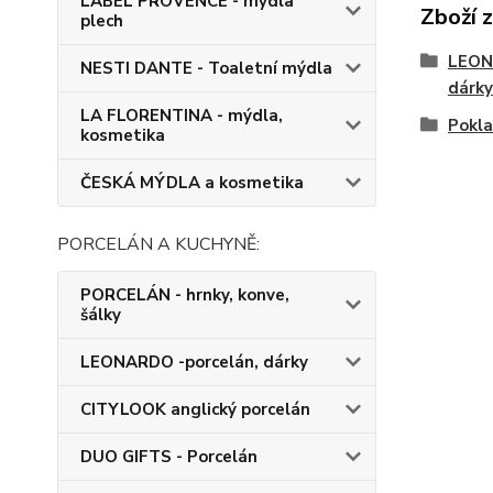
LABEL PROVENCE - mýdla
Zboží 
plech
LEON
NESTI DANTE - Toaletní mýdla
dárky
LA FLORENTINA - mýdla,
Pokla
kosmetika
ČESKÁ MÝDLA a kosmetika
PORCELÁN A KUCHYNĚ:
PORCELÁN - hrnky, konve,
šálky
LEONARDO -porcelán, dárky
CITYLOOK anglický porcelán
DUO GIFTS - Porcelán