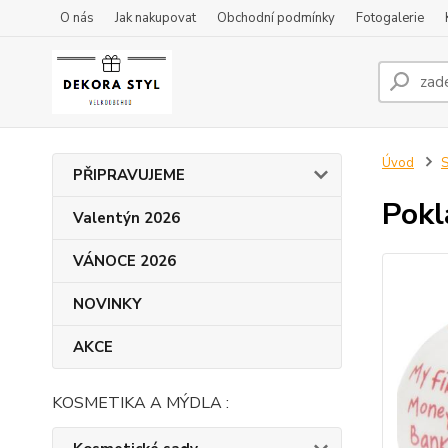
O nás
Jak nakupovat
Obchodní podmínky
Fotogalerie
Úvod
S
PŘIPRAVUJEME
Pokl
Valentýn 2026
VÁNOCE 2026
NOVINKY
AKCE
KOSMETIKA A MÝDLA :