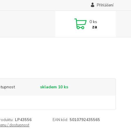
Přihlášení
0
ks
za
tupnost
skladem 10 ks
roduktu:
LP43556
EAN kód:
5010792435565
cenu / dostupnost