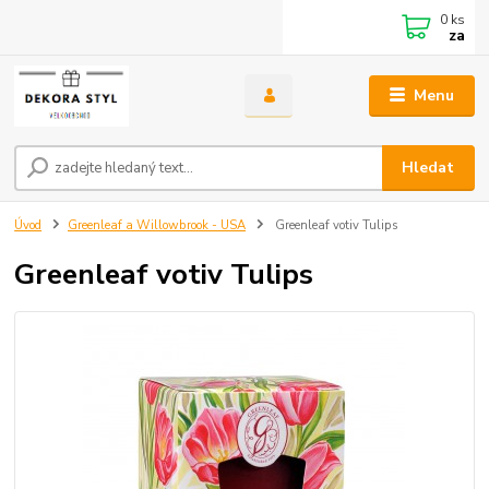
0
ks
za
Menu
Hledat
Úvod
Greenleaf a Willowbrook - USA
Greenleaf votiv Tulips
Greenleaf votiv Tulips