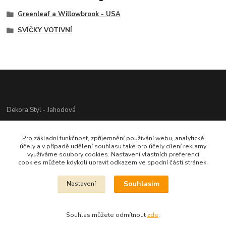
Greenleaf a Willowbrook - USA
SVÍČKY VOTIVNÍ
Dekora Styl - Jahodová
Jahodová Veronika
Pro základní funkčnost, zpříjemnění používání webu, analytické
721312944
účely a v případě udělení souhlasu také pro účely cílení reklamy
využíváme soubory cookies. Nastavení vlastních preferencí
cookies můžete kdykoli upravit odkazem ve spodní části stránek.
info@zbozi-darky.cz
Souhlasím
Nastavení
Souhlas můžete odmítnout
zde
.
Vytvořeno na
Eshop-rychle.cz